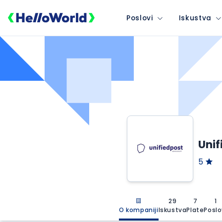
Poslovi
Iskustva
Unif
5
29
7
1
O kompaniji
Iskustva
Plate
Poslo