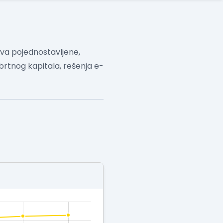
va pojednostavljene,
brtnog kapitala, rešenja e-