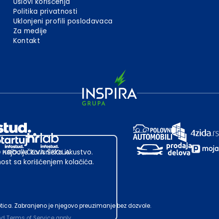
Uslovi korišćenja
Politika privatnosti
Uklonjeni profili poslodavaca
Za medije
Kontakt
 najbolje korisničko iskustvo.
st sa korišćenjem kolačića.
ubotica. Zabranjeno je njegovo preuzimanje bez dozvole.
nd
Terms of Service
apply.