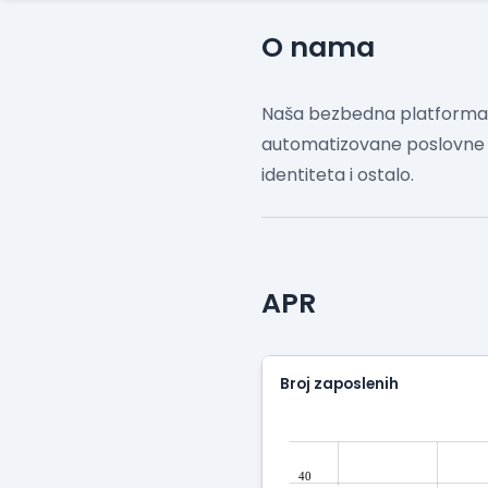
O nama
Naša bezbedna platforma z
automatizovane poslovne fu
identiteta i ostalo.
APR
Broj zaposlenih
40