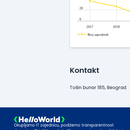
20
0
2017
2018
Broj zaposlenih
Kontakt
Tošin bunar 185, Beograd
Okupljamo IT zajednicu, podižemo transparentnost