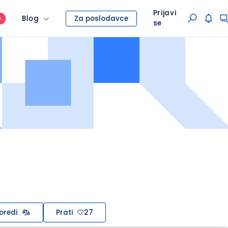
Prijavi
Blog
Za poslodavce
O
se
oredi
Prati
27