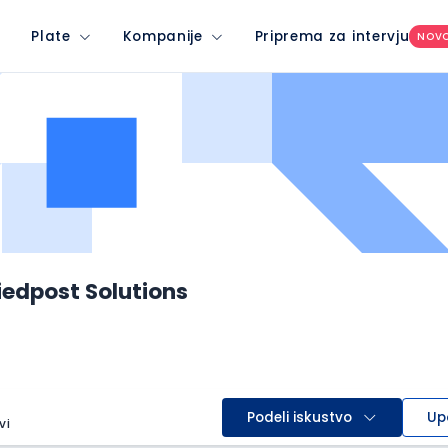
Plate
Kompanije
Priprema za intervju
NOV
iedpost Solutions
Podeli iskustvo
Up
vi