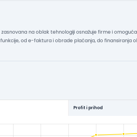
asnovana na oblak tehnologiji osnažuje firme i omoguća
nkcije, od e-faktura i obrade plaćanja, do finansiranja o
Profit i prihod