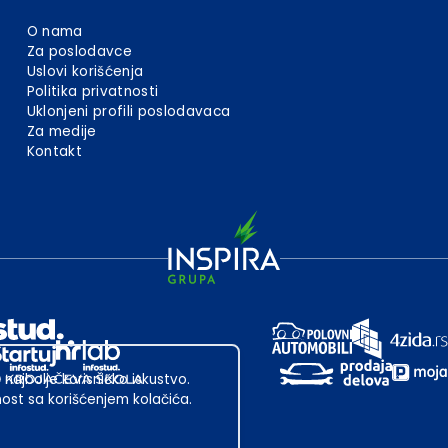
O nama
Za poslodavce
Uslovi korišćenja
Politika privatnosti
Uklonjeni profili poslodavaca
Za medije
Kontakt
 najbolje korisničko iskustvo.
st sa korišćenjem kolačića.