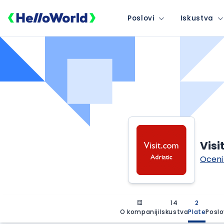
Poslovi
Iskustva
Visi
Oceni
14
2
O kompaniji
Iskustva
Plate
Poslo