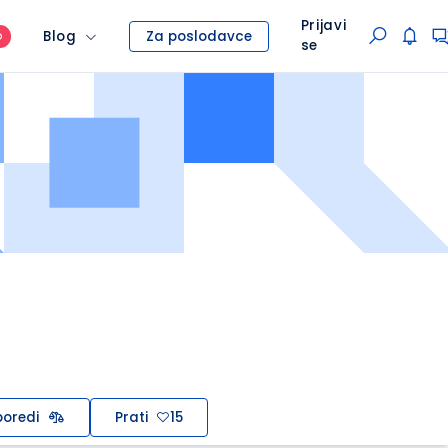
Prijavi
Blog
Za poslodavce
O
se
oredi
Prati
15