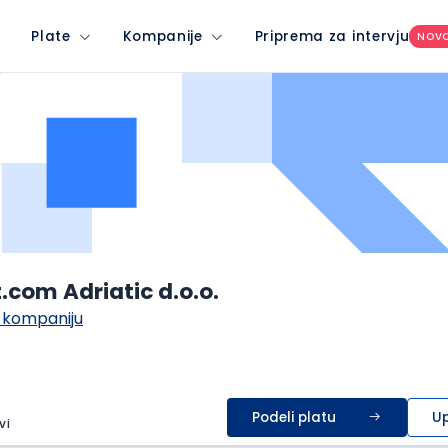
Plate
Kompanije
Priprema za intervju
NOV
t.com Adriatic d.o.o.
 kompaniju
Podeli platu
Up
vi