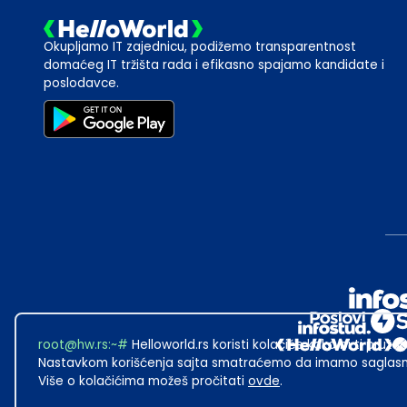
Okupljamo IT zajednicu, podižemo transparentnost
domaćeg IT tržišta rada i efikasno spajamo kandidate i
poslodavce.
root@hw.rs
:~#
Helloworld.rs koristi kolačiće kako bi ti pružao
Nastavkom korišćenja sajta smatraćemo da imamo saglasno
Više o kolačićima možeš pročitati
ovde
.