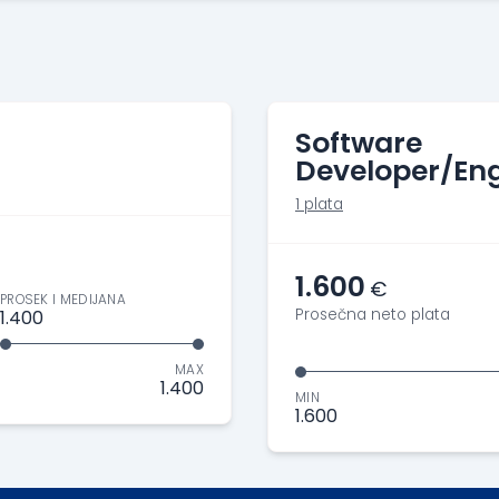
Software
Developer/Eng
1 plata
1.600
€
PROSEK I MEDIJANA
Prosečna neto plata
1.400
MAX
1.400
MIN
1.600