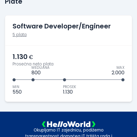
Plate
Software Developer/Engineer
5 plata
1.130
€
Prosečna neto plata
MEDIJANA
MAX
800
2.000
MIN
PROSEK
550
1.130
Okupljamo IT zajednicu, podižemo
transparentnost domaćeg IT tržišta rada i