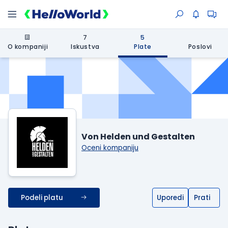
7
5
O kompaniji
Iskustva
Plate
Poslovi
Von Helden und Gestalten
Oceni kompaniju
Podeli platu
Uporedi
Prati