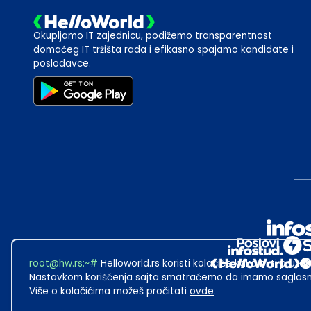
Okupljamo IT zajednicu, podižemo transparentnost
domaćeg IT tržišta rada i efikasno spajamo kandidate i
poslodavce.
root@hw.rs
:~#
Helloworld.rs koristi kolačiće kako bi ti pružao
Nastavkom korišćenja sajta smatraćemo da imamo saglasno
Više o kolačićima možeš pročitati
ovde
.