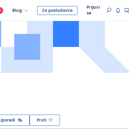
Prijavi
Blog
Za poslodavce
O
se
Uporedi
Prati