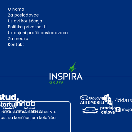
O nama
Za poslodavce
Uslovi korišćenja
Politika privatnosti
Uklonjeni profili poslodavaca
Za medije
Kontakt
 najbolje korisničko iskustvo.
st sa korišćenjem kolačića.