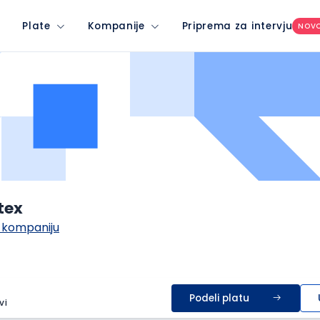
Plate
Kompanije
Priprema za intervju
NOV
tex
 kompaniju
Podeli platu
vi