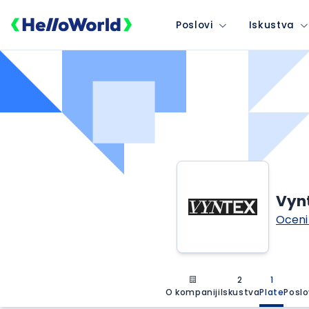
Poslovi
Iskustva
Vyn
Oceni
2
1
O kompaniji
Iskustva
Plate
Poslo