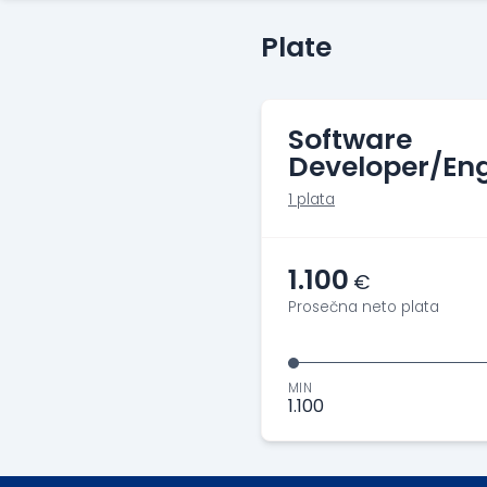
Plate
Software
Developer/Eng
1 plata
1.100
€
Prosečna neto plata
MIN
1.100