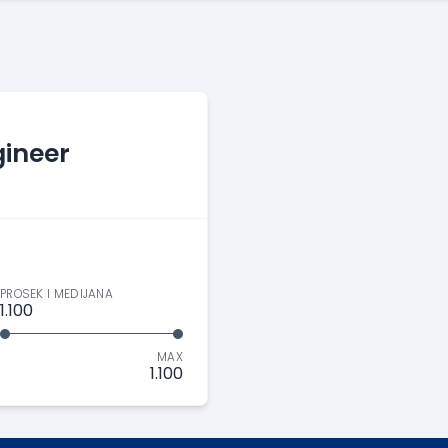
ineer
PROSEK I MEDIJANA
1.100
MAX
1.100