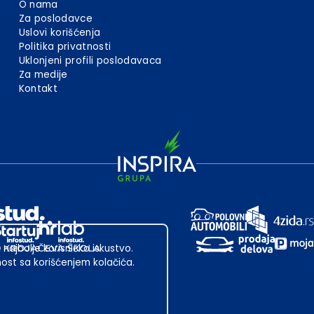
O nama
Za poslodavce
Uslovi korišćenja
Politika privatnosti
Uklonjeni profili poslodavaca
Za medije
Kontakt
 najbolje korisničko iskustvo.
st sa korišćenjem kolačića.