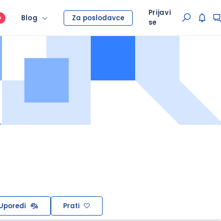
Prijavi
Blog
Za poslodavce
O
se
Uporedi
Prati