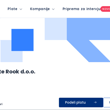
Plate
Kompanije
Priprema za intervju
NOV
e Rook d.o.o.
Podeli platu
vi