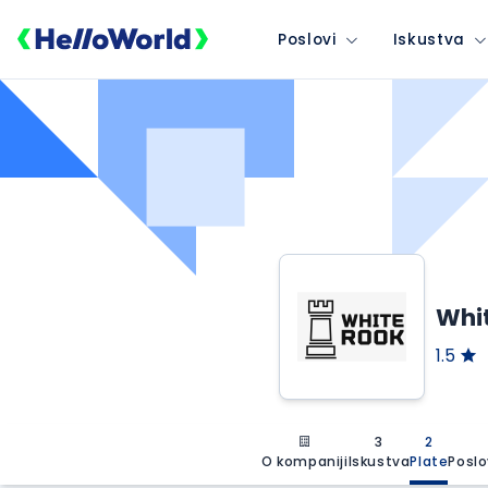
Poslovi
Iskustva
Whit
1.5
3
2
O kompaniji
Iskustva
Plate
Poslo