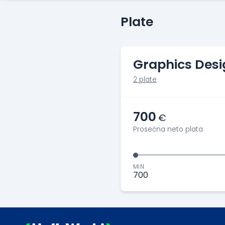
Plate
Graphics Desi
2 plate
700
€
Prosečna neto plata
MIN
700