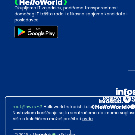
Okupljamo IT zajednicu, podižemo transparentnost
domaćeg IT tržišta rada i efikasno spajamo kandidate i
poslodavce.
root@hw.rs
:~#
Helloworld.rs koristi kolačiće kako bi ti pružao
Nastavkom korišćenja sajta smatraćemo da imamo saglasno
Više o kolačićima možeš pročitati
ovde
.
2026
·
Made with
in Subotica.