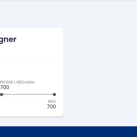
gner
PROSEK I MEDIJANA
700
MAX
700