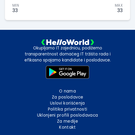
MIN
MAX
33
33
Okupljamo IT zajednicu, podižemo
transparentnost domaćeg IT tržišta rada i
efikasno spajamo kandidate i poslodavce.
O nama
Za poslodavce
Uslovi korišćenja
Politika privatnosti
Uklonjeni profili poslodavaca
Za medije
Kontakt