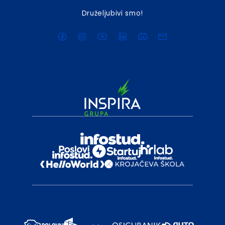
Druželjubivi smo!