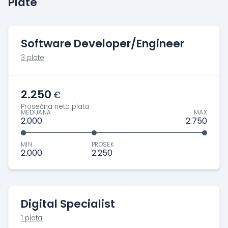
Plate
Software Developer/Engineer
3 plate
2.250
€
Prosečna neto plata
MEDIJANA
MAX
2.000
2.750
MIN
PROSEK
2.000
2.250
Digital Specialist
1 plata