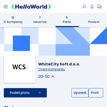
7
5
O kompaniji
Iskustva
Plate
Poslovi
WhiteCity Soft d.o.o.
Oceni kompaniju
20-50
Podeli platu
Uporedi
Prati