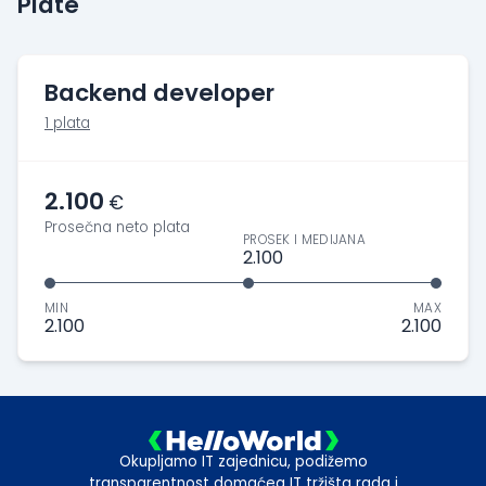
Plate
Backend developer
1 plata
2.100
€
Prosečna neto plata
PROSEK I MEDIJANA
2.100
MIN
MAX
2.100
2.100
Okupljamo IT zajednicu, podižemo
transparentnost domaćeg IT tržišta rada i