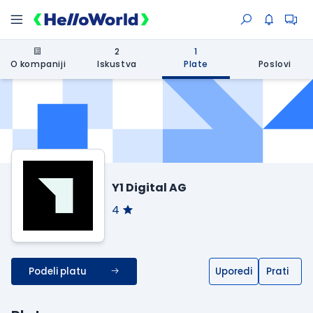
2
1
O kompaniji
Iskustva
Plate
Poslovi
Y1 Digital AG
4
Podeli platu
Uporedi
Prati