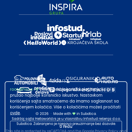
root@hw.rs
:~#
Helloworld.rs koristi kolačiće kako bi ti
pružao najbolje korisničko iskustvo. Nastavkom
korišćenja sajta smatraćemo da imamo saglasnost sa
korišćenjem kolačića. Više o kolačićima možeš pročitati
ovde
.
2026
·
Made with
in Subotica.
Sadržaj sajta Helloworld.rs je u vlasništvu Infostud rešenja d.o.o.
Subotica. Zabranjeno je njegovo preuzimanje bez dozvole.
U redu
This site is protected by reCAPTCHA and the Google
Privacy Policy
and