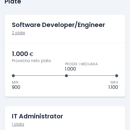
Plate
Software Developer/Engineer
2 plate
1.000
€
Prosečna neto plata
PROSEK I MEDIJANA
1.000
MIN
MAX
900
1.100
IT Administrator
1 plata