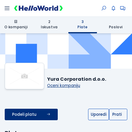
2
3
O kompaniji
Iskustva
Plate
Poslovi
Yura Corporation d.o.o.
Oceni kompaniju
Podeli platu
Uporedi
Prati