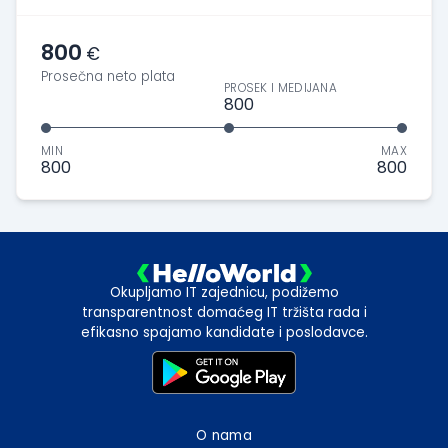
800
€
Prosečna neto plata
PROSEK I MEDIJANA
800
MIN
MAX
800
800
Okupljamo IT zajednicu, podižemo
transparentnost domaćeg IT tržišta rada i
efikasno spajamo kandidate i poslodavce.
O nama