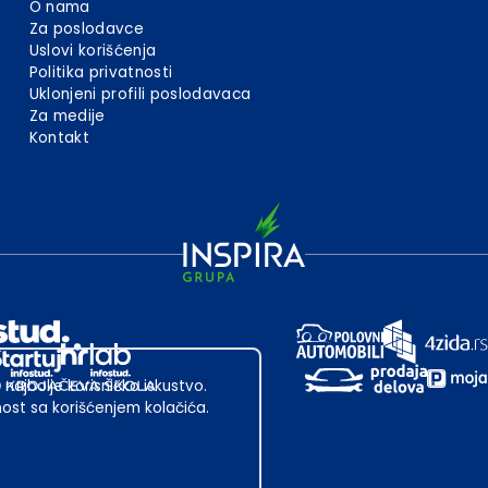
O nama
Za poslodavce
Uslovi korišćenja
Politika privatnosti
Uklonjeni profili poslodavaca
Za medije
Kontakt
 najbolje korisničko iskustvo.
st sa korišćenjem kolačića.