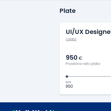
Plate
UI/UX Designe
1 plata
950
€
Prosečna neto plata
MIN
950