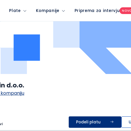
Plate
Kompanije
Priprema za intervju
NOV
in d.o.o.
 kompaniju
Podeli platu
U
vi