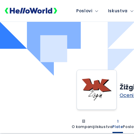
Poslovi
Iskustva
Žižg
Oceni
1
O kompaniji
Iskustva
Plate
Poslo