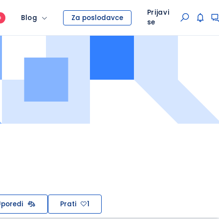
Prijavi
Blog
Za poslodavce
O
se
poredi
Prati
1