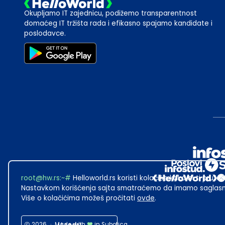
Okupljamo IT zajednicu, podižemo transparentnost
domaćeg IT tržišta rada i efikasno spajamo kandidate i
poslodavce.
root@hw.rs
:~#
Helloworld.rs koristi kolačiće kako bi ti pružao
Nastavkom korišćenja sajta smatraćemo da imamo saglasno
Više o kolačićima možeš pročitati
ovde
.
2026
·
Made with
in Subotica.