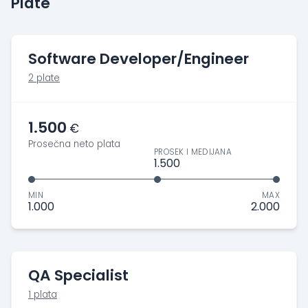
Plate
Software Developer/Engineer
2 plate
1.500
€
Prosečna neto plata
PROSEK I MEDIJANA
1.500
MIN
MAX
1.000
2.000
QA Specialist
1 plata