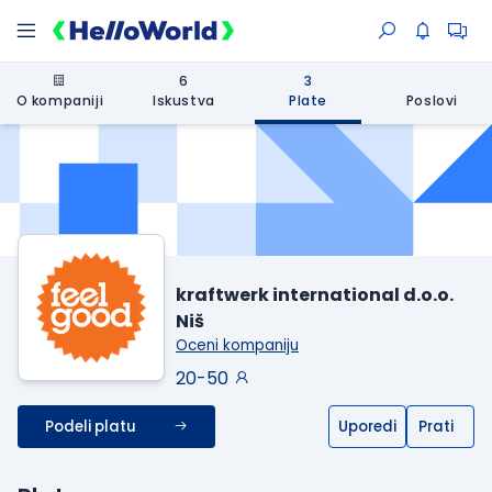
6
3
O kompaniji
Iskustva
Plate
Poslovi
kraftwerk international d.o.o.
Niš
Oceni kompaniju
20-50
Podeli platu
Uporedi
Prati