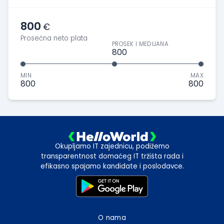
800
€
Prosečna neto plata
PROSEK I MEDIJANA
800
MIN
MAX
800
800
Okupljamo IT zajednicu, podižemo
transparentnost domaćeg IT tržišta rada i
efikasno spajamo kandidate i poslodavce.
O nama