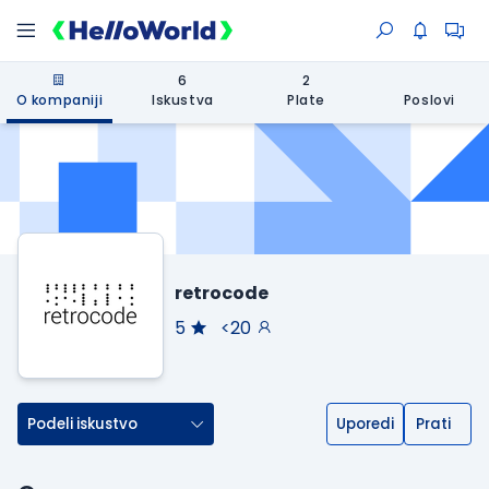
6
2
O kompaniji
Iskustva
Plate
Poslovi
retrocode
5
<20
Podeli iskustvo
Uporedi
Prati