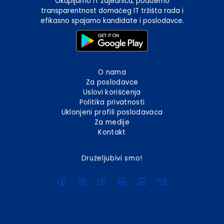
Okupljamo IT zajednicu, podižemo
transparentnost domaćeg IT tržišta rada i
efikasno spajamo kandidate i poslodavce.
O nama
Za poslodavce
Uslovi korišćenja
Politika privatnosti
Uklonjeni profili poslodavaca
Za medije
Kontakt
Druželjubivi smo!