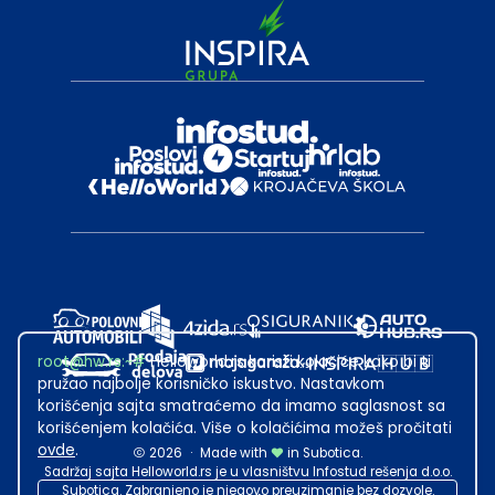
root@hw.rs
:~#
Helloworld.rs koristi kolačiće kako bi ti
pružao najbolje korisničko iskustvo. Nastavkom
korišćenja sajta smatraćemo da imamo saglasnost sa
korišćenjem kolačića. Više o kolačićima možeš pročitati
ovde
.
2026
·
Made with
in Subotica.
Sadržaj sajta Helloworld.rs je u vlasništvu Infostud rešenja d.o.o.
Subotica. Zabranjeno je njegovo preuzimanje bez dozvole.