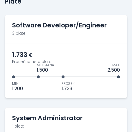
Plate
Software Developer/Engineer
3 plate
1.733
€
Prosečna neto plata
MEDIJANA
MAX
1.500
2.500
MIN
PROSEK
1.200
1.733
System Administrator
1 plata