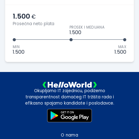
1.500
€
Prosečna neto plata
PROSEK I MEDIJANA
1.500
MIN
MAX
1.500
1.500
Okupljamo IT zajednicu, podižemo
transparentnost domaćeg IT tržišta rada i
efikasno spajamo kandidate i poslodavce.
O nama