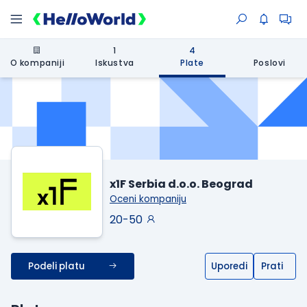
1
4
O kompaniji
Iskustva
Plate
Poslovi
x1F Serbia d.o.o. Beograd
Oceni kompaniju
20-50
Podeli platu
Uporedi
Prati