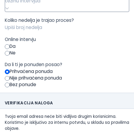
težinu intervjua
Koliko nedelja je trajao proces?
Online intervju
Da
Ne
Da li ti je ponuđen posao?
Prihvaćena ponuda
Nije prihvaćena ponuda
Bez ponude
VERIFIKACIJA NALOGA
Tvoja email adresa neće biti vidljiva drugim korisnicima.
Koristimo je isključivo za internu potvrdu, u skladu sa pravilima
objave.