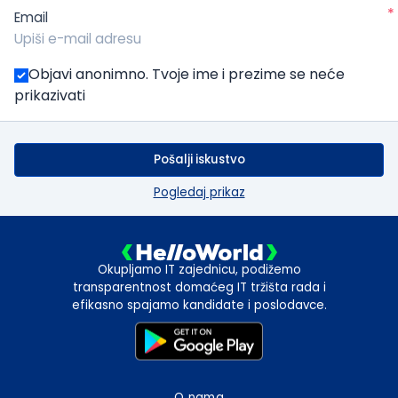
*
Email
Objavi anonimno. Tvoje ime i prezime se neće
prikazivati
Pošalji iskustvo
Pogledaj prikaz
Okupljamo IT zajednicu, podižemo
transparentnost domaćeg IT tržišta rada i
efikasno spajamo kandidate i poslodavce.
O nama