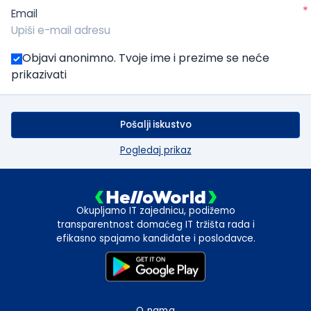
*
Email
Objavi anonimno. Tvoje ime i prezime se neće
prikazivati
Pošalji iskustvo
Pogledaj prikaz
Okupljamo IT zajednicu, podižemo
transparentnost domaćeg IT tržišta rada i
efikasno spajamo kandidate i poslodavce.
O nama