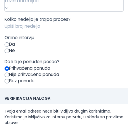
težinu intervjua
Koliko nedelja je trajao proces?
Online intervju
Da
Ne
Da li ti je ponuđen posao?
Prihvaćena ponuda
Nije prihvaćena ponuda
Bez ponude
VERIFIKACIJA NALOGA
Tvoja email adresa neće biti vidljiva drugim korisnicima.
Koristimo je isključivo za internu potvrdu, u skladu sa pravilima
objave.