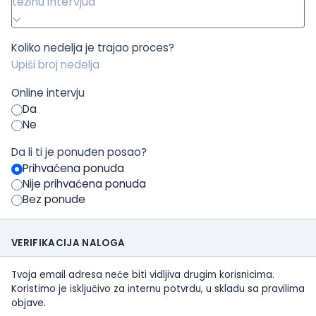
težinu intervjua
Koliko nedelja je trajao proces?
Online intervju
Da
Ne
Da li ti je ponuđen posao?
Prihvaćena ponuda
Nije prihvaćena ponuda
Bez ponude
VERIFIKACIJA NALOGA
Tvoja email adresa neće biti vidljiva drugim korisnicima.
Koristimo je isključivo za internu potvrdu, u skladu sa pravilima
objave.