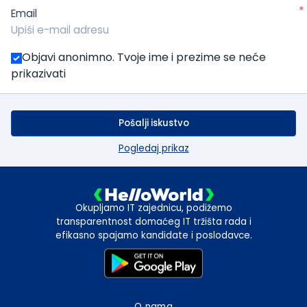
*
Email
Objavi anonimno. Tvoje ime i prezime se neće
prikazivati
Pošalji iskustvo
Pogledaj prikaz
Okupljamo IT zajednicu, podižemo
transparentnost domaćeg IT tržišta rada i
efikasno spajamo kandidate i poslodavce.
O nama