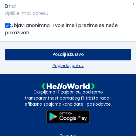
*
Email
Objavi anonimno. Tvoje ime i prezime se neće
prikazivati
Pošalji iskustvo
Pogledaj prikaz
Okupljamo IT zajednicu, podižemo
transparentnost domaćeg IT tržišta rada i
efikasno spajamo kandidate i poslodavce.
O nama