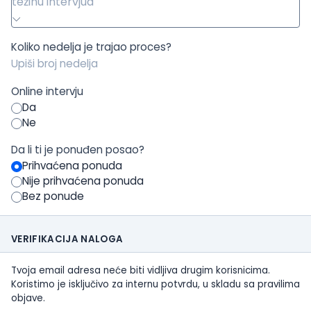
težinu intervjua
Koliko nedelja je trajao proces?
Online intervju
Da
Ne
Da li ti je ponuđen posao?
Prihvaćena ponuda
Nije prihvaćena ponuda
Bez ponude
VERIFIKACIJA NALOGA
Tvoja email adresa neće biti vidljiva drugim korisnicima.
Koristimo je isključivo za internu potvrdu, u skladu sa pravilima
objave.