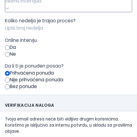
težinu intervjua
Koliko nedelja je trajao proces?
Online intervju
Da
Ne
Da li ti je ponuđen posao?
Prihvaćena ponuda
Nije prihvaćena ponuda
Bez ponude
VERIFIKACIJA NALOGA
Tvoja email adresa neće biti vidljiva drugim korisnicima.
Koristimo je isključivo za internu potvrdu, u skladu sa pravilima
objave.