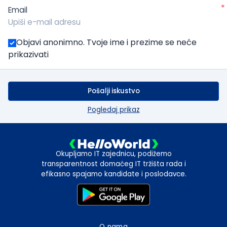
*
Email
Objavi anonimno. Tvoje ime i prezime se neće
prikazivati
Pošalji iskustvo
Pogledaj prikaz
Okupljamo IT zajednicu, podižemo
transparentnost domaćeg IT tržišta rada i
efikasno spajamo kandidate i poslodavce.
O nama