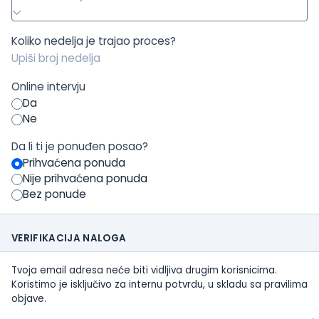
Koliko nedelja je trajao proces?
Online intervju
Da
Ne
Da li ti je ponuđen posao?
Prihvaćena ponuda
Nije prihvaćena ponuda
Bez ponude
VERIFIKACIJA NALOGA
Tvoja email adresa neće biti vidljiva drugim korisnicima.
Koristimo je isključivo za internu potvrdu, u skladu sa pravilima
objave.