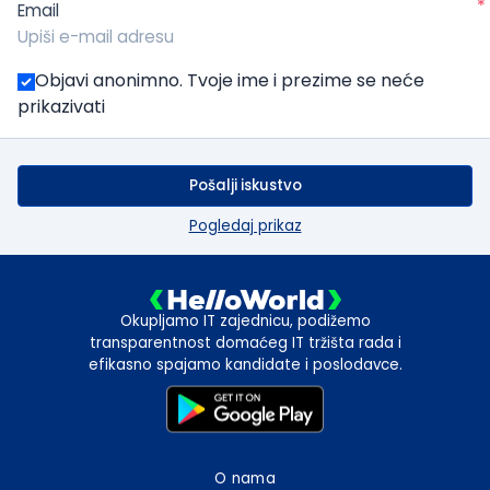
*
Email
Objavi anonimno. Tvoje ime i prezime se neće
prikazivati
Pošalji iskustvo
Pogledaj prikaz
Okupljamo IT zajednicu, podižemo
transparentnost domaćeg IT tržišta rada i
efikasno spajamo kandidate i poslodavce.
O nama