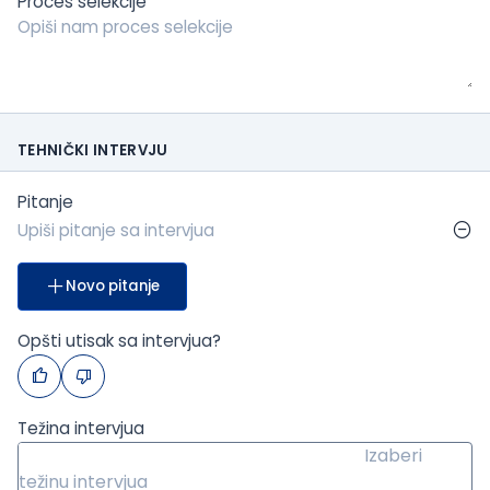
Proces selekcije
TEHNIČKI INTERVJU
Pitanje
Novo pitanje
Opšti utisak sa intervjua?
Težina intervjua
Izaberi
težinu intervjua