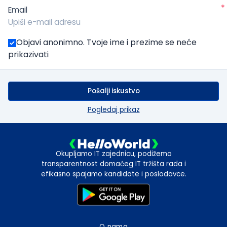
*
Email
Objavi anonimno. Tvoje ime i prezime se neće
prikazivati
Pošalji iskustvo
Pogledaj prikaz
Okupljamo IT zajednicu, podižemo
transparentnost domaćeg IT tržišta rada i
efikasno spajamo kandidate i poslodavce.
O nama