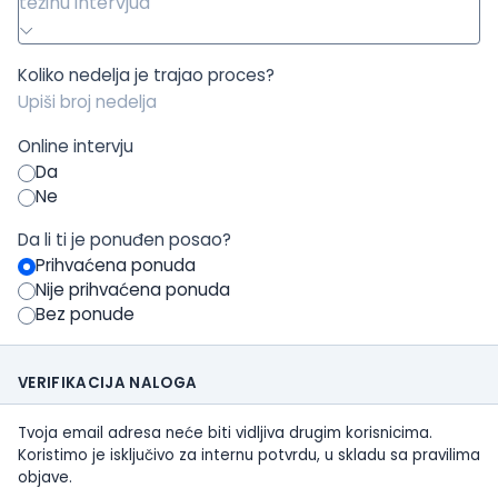
težinu intervjua
Koliko nedelja je trajao proces?
Online intervju
Da
Ne
Da li ti je ponuđen posao?
Prihvaćena ponuda
Nije prihvaćena ponuda
Bez ponude
VERIFIKACIJA NALOGA
Tvoja email adresa neće biti vidljiva drugim korisnicima.
Koristimo je isključivo za internu potvrdu, u skladu sa pravilima
objave.