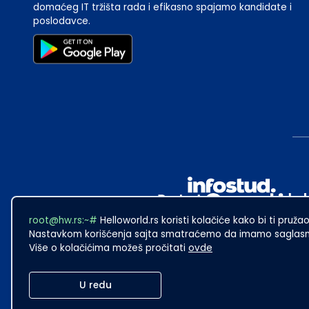
domaćeg IT tržišta rada i efikasno spajamo kandidate i
poslodavce.
root@hw.rs:~#
Helloworld.rs koristi kolačiće kako bi ti pružao
Nastavkom korišćenja sajta smatraćemo da imamo saglasno
Više o kolačićima možeš pročitati
ovde
2024
·
Made with
in Subotica.
U redu
Sadržaj sajta Helloworld.rs je u vlasništvu Infostud rešenja d.o.o. S