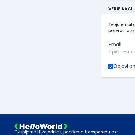
VERIFIKACI
Tvoja email a
potvrdu, u sk
Email
Objavi an
Okupljamo IT zajednicu, podižemo transparentnost