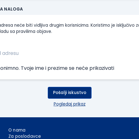
JA NALOGA
dresa neće biti vidljiva drugim korisnicima. Koristimo je isključivo z
ladu sa pravilima objave.
onimno. Tvoje ime i prezime se neće prikazivati
Pošalji iskustvo
Pogledaj prikaz
O nama
Za poslodavce