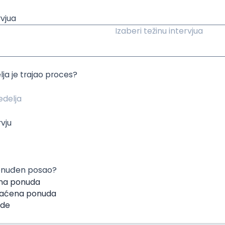
rvjua
Izaberi težinu intervjua
lja je trajao proces?
rvju
 ponuđen posao?
na ponuda
hvaćena ponuda
ude