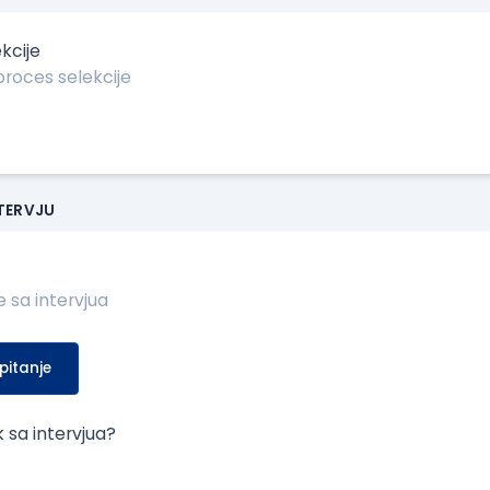
kcije
NTERVJU
pitanje
k sa intervjua?