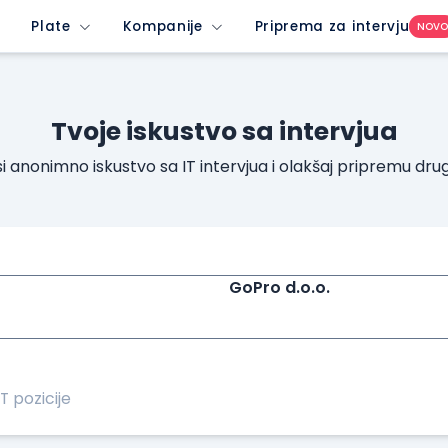
Plate
Kompanije
Priprema za intervju
NOV
Tvoje iskustvo sa intervjua
i anonimno iskustvo sa IT intervjua i olakšaj pripremu dru
GoPro d.o.o.