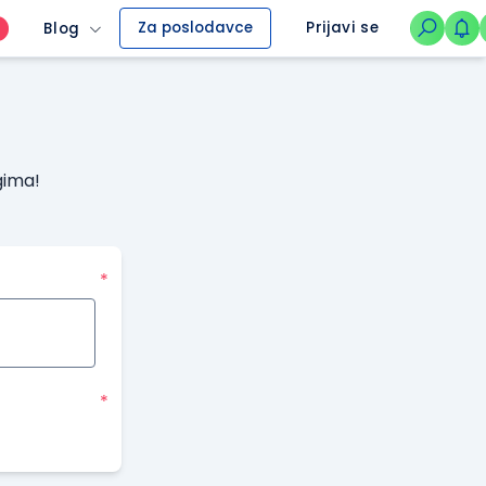
Za poslodavce
Prijavi se
Blog
O
gima!
*
*