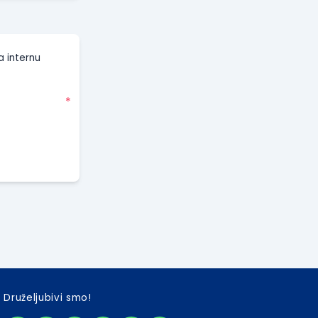
a internu
*
Druželjubivi smo!