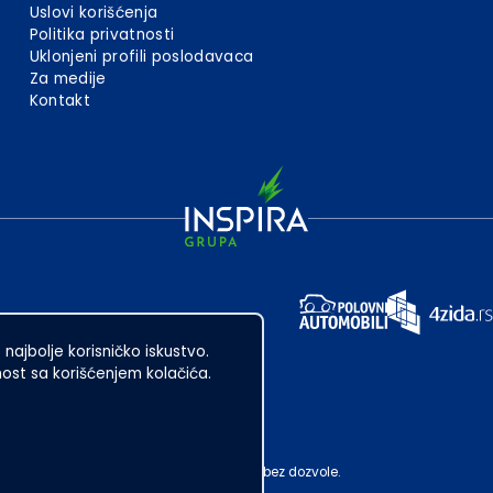
Uslovi korišćenja
Politika privatnosti
Uklonjeni profili poslodavaca
Za medije
Kontakt
 najbolje korisničko iskustvo.
st sa korišćenjem kolačića.
ubotica. Zabranjeno je njegovo preuzimanje bez dozvole.