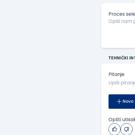
Proces sele
TEHNIČKI I
Pitanje
Novo 
Opšti utisa