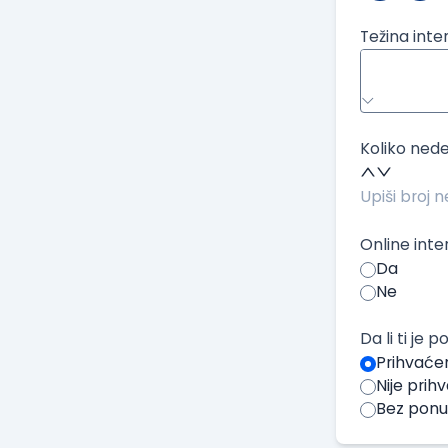
Težina inte
Koliko nede
Online inte
Da
Ne
Da li ti je
Prihvaće
Nije pri
Bez pon