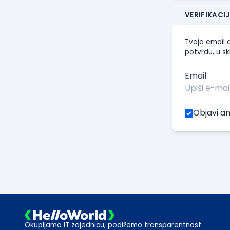
VERIFIKACI
Tvoja email a
potvrdu, u sk
Email
Objavi an
Okupljamo IT zajednicu, podižemo transparentnost