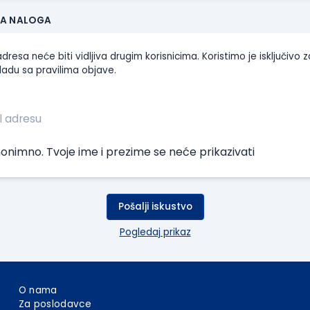
JA NALOGA
dresa neće biti vidljiva drugim korisnicima. Koristimo je isključivo z
ladu sa pravilima objave.
onimno. Tvoje ime i prezime se neće prikazivati
Pošalji iskustvo
Pogledaj prikaz
O nama
Za poslodavce