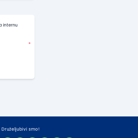
a internu
*
Druželjubivi smo!