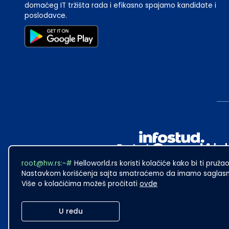
domaćeg IT tržišta rada i efikasno spajamo kandidate i
poslodavce.
root@hw.rs:~#
Helloworld.rs koristi kolačiće kako bi ti pružao
Nastavkom korišćenja sajta smatraćemo da imamo saglasno
Više o kolačićima možeš pročitati
ovde
2024
·
Made with
in Subotica.
U redu
Sadržaj sajta Helloworld.rs je u vlasništvu Infostud rešenja d.o.o. S