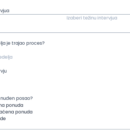
rvjua
Izaberi težinu intervjua
lja je trajao proces?
rvju
 ponuđen posao?
na ponuda
hvaćena ponuda
ude