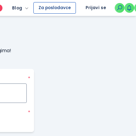
Za poslodavce
Prijavi se
Blog
O
gima!
*
*