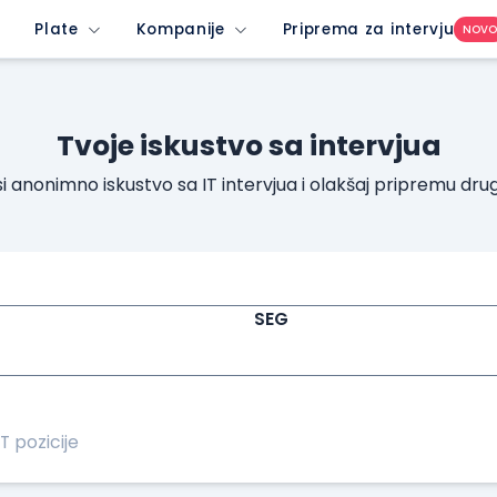
Plate
Kompanije
Priprema za intervju
NOV
Tvoje iskustvo sa intervjua
i anonimno iskustvo sa IT intervjua i olakšaj pripremu dru
SEG