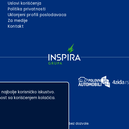
Uslovi korišćenja
Politika privatnosti
Uklonjeni profili poslodavaca
Za medije
Kontakt
 najbolje korisničko iskustvo.
st sa korišćenjem kolačića.
ubotica. Zabranjeno je njegovo preuzimanje bez dozvole.