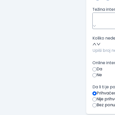
Težina inte
Koliko nede
Online inte
Da
Ne
Da li ti je
Prihvaće
Nije pri
Bez pon