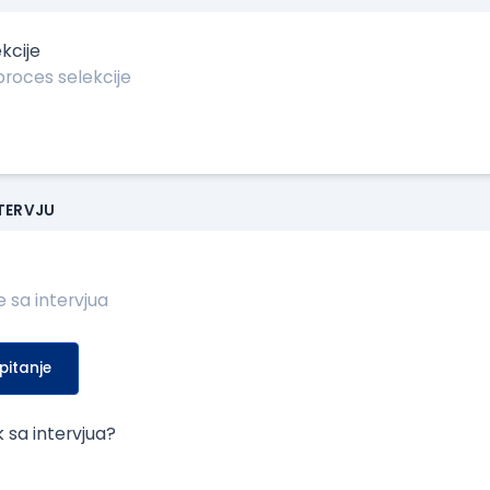
kcije
NTERVJU
pitanje
k sa intervjua?