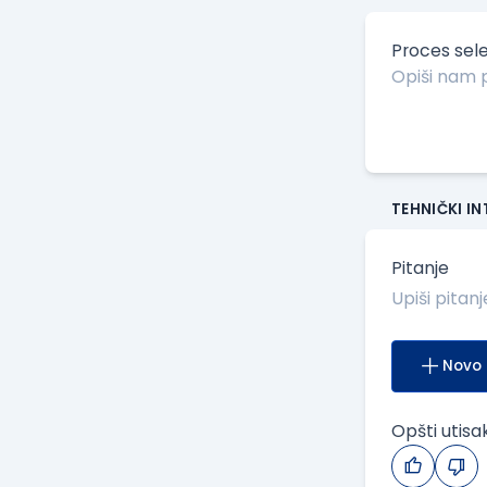
Proces sele
TEHNIČKI I
Pitanje
Novo 
Opšti utisa