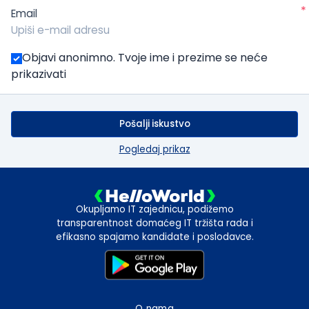
*
Email
Objavi anonimno. Tvoje ime i prezime se neće
prikazivati
Pošalji iskustvo
Pogledaj prikaz
Okupljamo IT zajednicu, podižemo
transparentnost domaćeg IT tržišta rada i
efikasno spajamo kandidate i poslodavce.
O nama