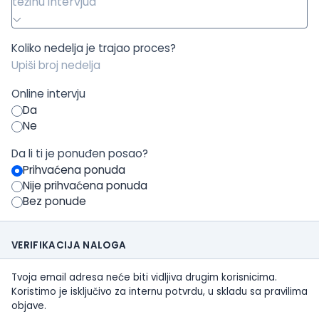
težinu intervjua
Koliko nedelja je trajao proces?
Online intervju
Da
Ne
Da li ti je ponuđen posao?
Prihvaćena ponuda
Nije prihvaćena ponuda
Bez ponude
VERIFIKACIJA NALOGA
Tvoja email adresa neće biti vidljiva drugim korisnicima.
Koristimo je isključivo za internu potvrdu, u skladu sa pravilima
objave.