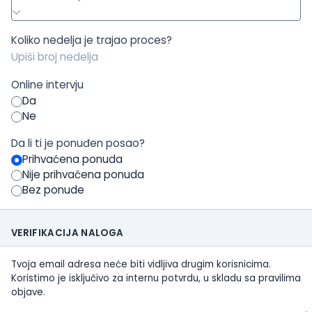
Koliko nedelja je trajao proces?
Online intervju
Da
Ne
Da li ti je ponuđen posao?
Prihvaćena ponuda
Nije prihvaćena ponuda
Bez ponude
VERIFIKACIJA NALOGA
Tvoja email adresa neće biti vidljiva drugim korisnicima.
Koristimo je isključivo za internu potvrdu, u skladu sa pravilima
objave.