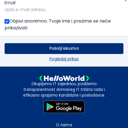
*
Email
Objavi anonimno. Tvoje ime i prezime se neće
prikazivati
Pošalji iskustvo
Pogledaj prikaz
Okupljamo IT zajednicu, podižemo
transparentnost domaćeg IT tržišta rada i
efikasno spajamo kandidate i poslodavce.
O nama