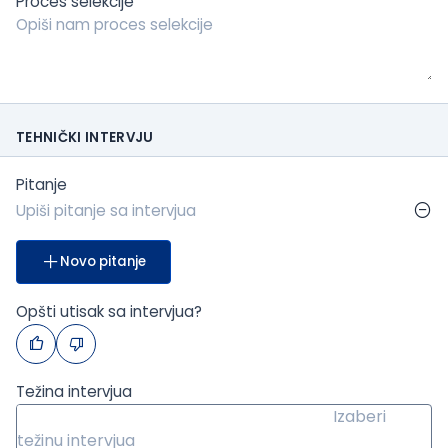
Proces selekcije
TEHNIČKI INTERVJU
Pitanje
Novo pitanje
Opšti utisak sa intervjua?
Težina intervjua
Izaberi
težinu intervjua