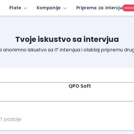
Plate
Kompanije
Priprema za intervju
NOV
Tvoje iskustvo sa intervjua
i anonimno iskustvo sa IT intervjua i olakšaj pripremu dru
QPO Soft