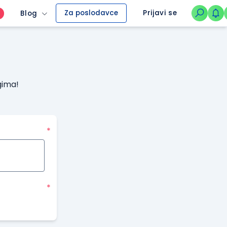
Za poslodavce
Prijavi se
Blog
O
gima!
*
*