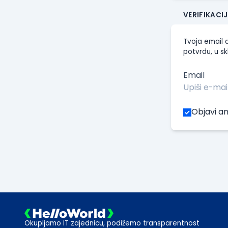
VERIFIKACI
Tvoja email a
potvrdu, u sk
Email
Objavi an
Okupljamo IT zajednicu, podižemo transparentnost