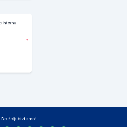
a internu
*
Druželjubivi smo!