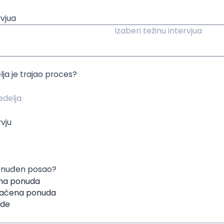
rvjua
Izaberi težinu intervjua
lja je trajao proces?
rvju
 ponuđen posao?
na ponuda
hvaćena ponuda
ude