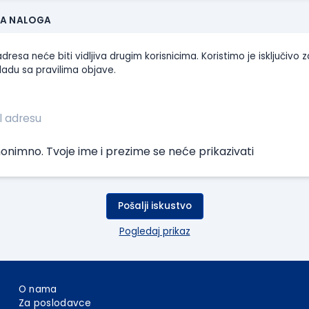
JA NALOGA
dresa neće biti vidljiva drugim korisnicima. Koristimo je isključivo z
ladu sa pravilima objave.
onimno. Tvoje ime i prezime se neće prikazivati
Pošalji iskustvo
Pogledaj prikaz
O nama
Za poslodavce