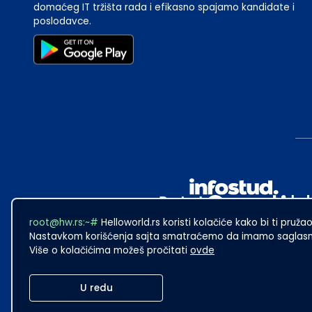
domaćeg IT tržišta rada i efikasno spajamo kandidate i
poslodavce.
root@hw.rs:~#
Helloworld.rs koristi kolačiće kako bi ti pružao
Nastavkom korišćenja sajta smatraćemo da imamo saglasno
Više o kolačićima možeš pročitati
ovde
2024
·
Made with
in Subotica.
U redu
Sadržaj sajta Helloworld.rs je u vlasništvu Infostud rešenja d.o.o. S