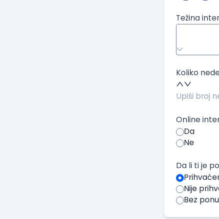
Težina inte
Koliko nede
Online inte
Da
Ne
Da li ti je
Prihvaće
Nije pri
Bez pon