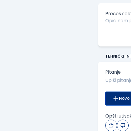
Proces sele
TEHNIČKI I
Pitanje
Novo 
Opšti utisa