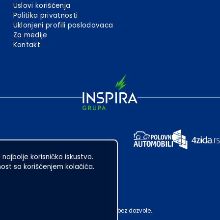
Uslovi korišćenja
Politika privatnosti
Uklonjeni profili poslodavaca
Za medije
Kontakt
 najbolje korisničko iskustvo.
st sa korišćenjem kolačića.
ubotica. Zabranjeno je njegovo preuzimanje bez dozvole.