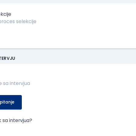
kcije
NTERVJU
pitanje
k sa intervjua?