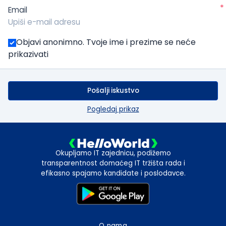
*
Email
Objavi anonimno. Tvoje ime i prezime se neće
prikazivati
Pošalji iskustvo
Pogledaj prikaz
Okupljamo IT zajednicu, podižemo
transparentnost domaćeg IT tržišta rada i
efikasno spajamo kandidate i poslodavce.
O nama