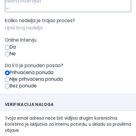
težinu intervjua
Koliko nedelja je trajao proces?
Online intervju
Da
Ne
Da li ti je ponuđen posao?
Prihvaćena ponuda
Nije prihvaćena ponuda
Bez ponude
VERIFIKACIJA NALOGA
Tvoja email adresa neće biti vidljiva drugim korisnicima.
Koristimo je isključivo za internu potvrdu, u skladu sa pravilima
objave.