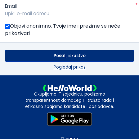
*
Email
Objavi anonimno. Tvoje ime i prezime se neće
prikazivati
Pošalji iskustvo
Pogledaj prikaz
Okupljamo IT zajednicu, podižemo
transparentnost domaćeg IT tržišta rada i
efikasno spajamo kandidate i poslodavce.
O nama