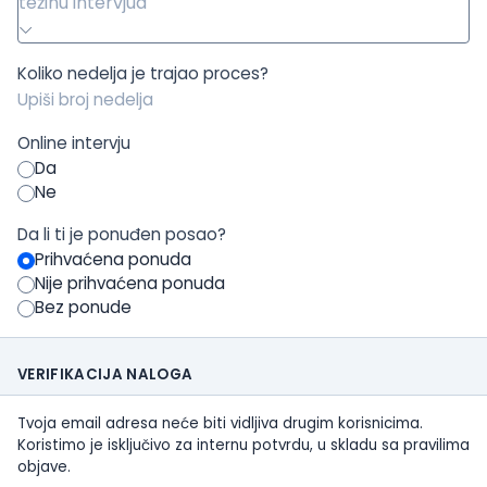
težinu intervjua
Koliko nedelja je trajao proces?
Online intervju
Da
Ne
Da li ti je ponuđen posao?
Prihvaćena ponuda
Nije prihvaćena ponuda
Bez ponude
VERIFIKACIJA NALOGA
Tvoja email adresa neće biti vidljiva drugim korisnicima.
Koristimo je isključivo za internu potvrdu, u skladu sa pravilima
objave.