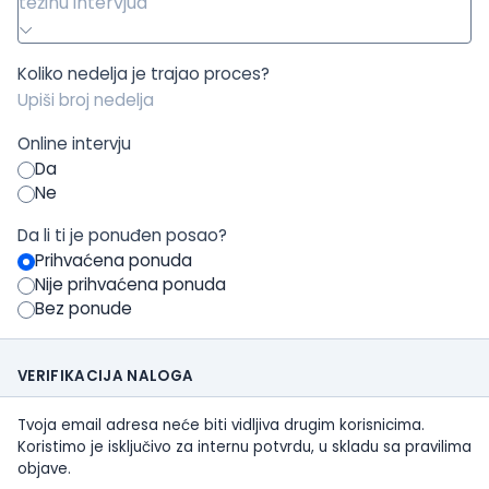
težinu intervjua
Koliko nedelja je trajao proces?
Online intervju
Da
Ne
Da li ti je ponuđen posao?
Prihvaćena ponuda
Nije prihvaćena ponuda
Bez ponude
VERIFIKACIJA NALOGA
Tvoja email adresa neće biti vidljiva drugim korisnicima.
Koristimo je isključivo za internu potvrdu, u skladu sa pravilima
objave.