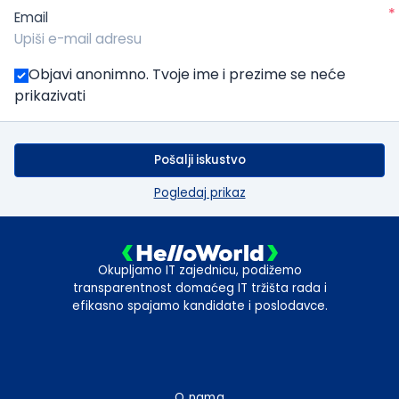
*
Email
Objavi anonimno. Tvoje ime i prezime se neće
prikazivati
Pošalji iskustvo
Pogledaj prikaz
Okupljamo IT zajednicu, podižemo
transparentnost domaćeg IT tržišta rada i
efikasno spajamo kandidate i poslodavce.
O nama