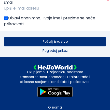
*
Email
Objavi anonimno. Tvoje ime i prezime se neće
prikazivati
Pošalji iskustvo
Pogledaj prikaz
Okupljamo IT zajednicu, podižemo
transparentnost domaćeg IT tržišta rada i
efikasno spajamo kandidate i poslodavce.
O nama