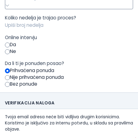
Koliko nedelja je trajao proces?
Online intervju
Da
Ne
Da li ti je ponuđen posao?
Prihvaćena ponuda
Nije prihvaćena ponuda
Bez ponude
VERIFIKACIJA NALOGA
Tvoja email adresa neće biti vidljiva drugim korisnicima.
Koristimo je isključivo za internu potvrdu, u skladu sa pravilima
objave.