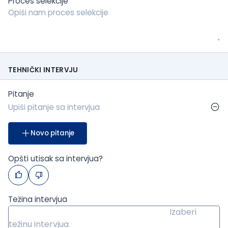
Proces selekcije
TEHNIČKI INTERVJU
Pitanje
Novo pitanje
Opšti utisak sa intervjua?
Težina intervjua
Izaberi
težinu intervjua