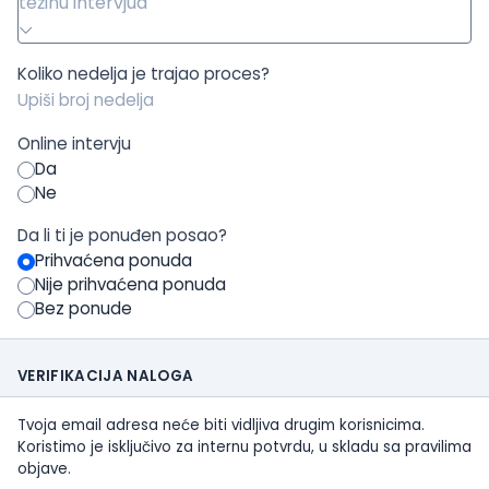
težinu intervjua
Koliko nedelja je trajao proces?
Online intervju
Da
Ne
Da li ti je ponuđen posao?
Prihvaćena ponuda
Nije prihvaćena ponuda
Bez ponude
VERIFIKACIJA NALOGA
Tvoja email adresa neće biti vidljiva drugim korisnicima.
Koristimo je isključivo za internu potvrdu, u skladu sa pravilima
objave.