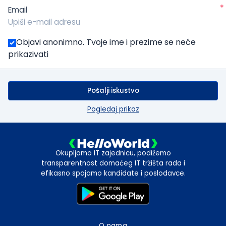
*
Email
Objavi anonimno. Tvoje ime i prezime se neće
prikazivati
Pošalji iskustvo
Pogledaj prikaz
Okupljamo IT zajednicu, podižemo
transparentnost domaćeg IT tržišta rada i
efikasno spajamo kandidate i poslodavce.
O nama