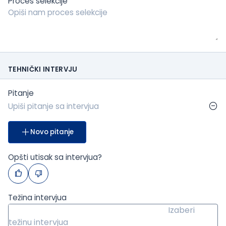
Proces selekcije
TEHNIČKI INTERVJU
Pitanje
Novo pitanje
Opšti utisak sa intervjua?
Težina intervjua
Izaberi
težinu intervjua