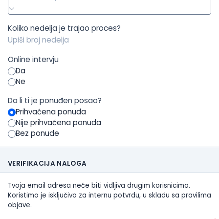
Koliko nedelja je trajao proces?
Online intervju
Da
Ne
Da li ti je ponuđen posao?
Prihvaćena ponuda
Nije prihvaćena ponuda
Bez ponude
VERIFIKACIJA NALOGA
Tvoja email adresa neće biti vidljiva drugim korisnicima.
Koristimo je isključivo za internu potvrdu, u skladu sa pravilima
objave.