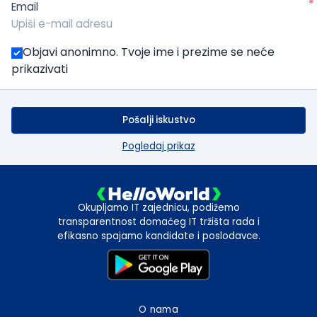
*
Email
Objavi anonimno. Tvoje ime i prezime se neće
prikazivati
Pošalji iskustvo
Pogledaj prikaz
Okupljamo IT zajednicu, podižemo
transparentnost domaćeg IT tržišta rada i
efikasno spajamo kandidate i poslodavce.
O nama