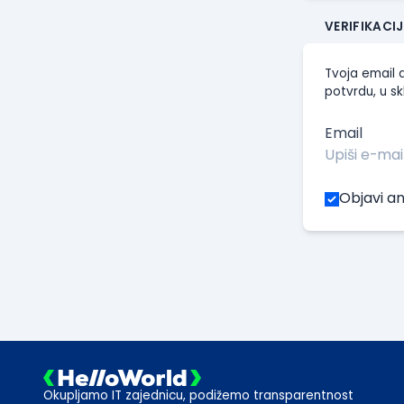
VERIFIKACI
Tvoja email a
potvrdu, u sk
Email
Objavi an
Okupljamo IT zajednicu, podižemo transparentnost