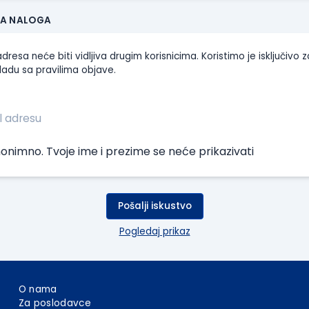
JA NALOGA
dresa neće biti vidljiva drugim korisnicima. Koristimo je isključivo z
ladu sa pravilima objave.
onimno. Tvoje ime i prezime se neće prikazivati
Pošalji iskustvo
Pogledaj prikaz
O nama
Za poslodavce