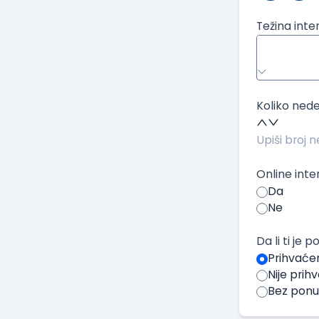
Težina inte
Koliko nede
Online inte
Da
Ne
Da li ti je
Prihvaće
Nije pri
Bez pon