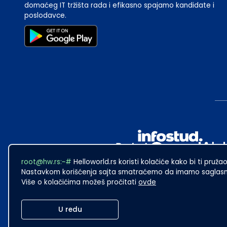
domaćeg IT tržišta rada i efikasno spajamo kandidate i
poslodavce.
root@hw.rs:~#
Helloworld.rs koristi kolačiće kako bi ti pružao
Nastavkom korišćenja sajta smatraćemo da imamo saglasno
Više o kolačićima možeš pročitati
ovde
2024
·
Made with
in Subotica.
U redu
Sadržaj sajta Helloworld.rs je u vlasništvu Infostud rešenja d.o.o. S