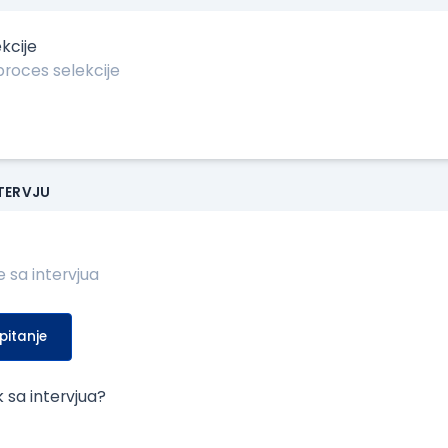
kcije
NTERVJU
pitanje
k sa intervjua?