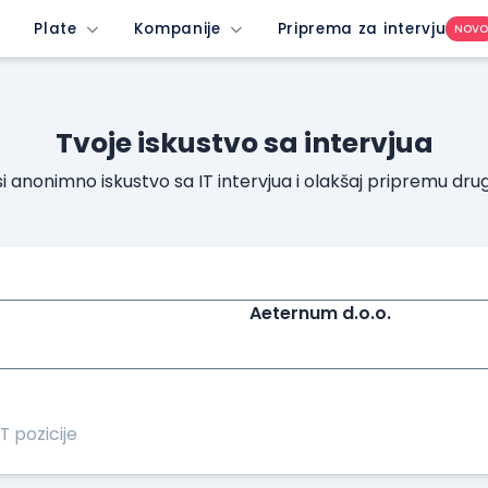
Plate
Kompanije
Priprema za intervju
NOV
Tvoje iskustvo sa intervjua
i anonimno iskustvo sa IT intervjua i olakšaj pripremu dru
Aeternum d.o.o.