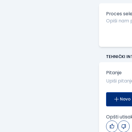
Proces sele
TEHNIČKI I
Pitanje
Novo 
Opšti utisa