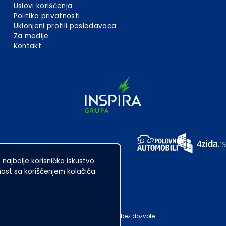
Uslovi korišćenja
Politika privatnosti
Uklonjeni profili poslodavaca
Za medije
Kontakt
 najbolje korisničko iskustvo.
st sa korišćenjem kolačića.
ubotica. Zabranjeno je njegovo preuzimanje bez dozvole.