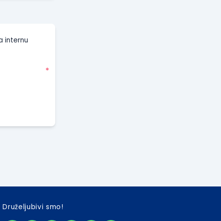
a internu
*
Druželjubivi smo!