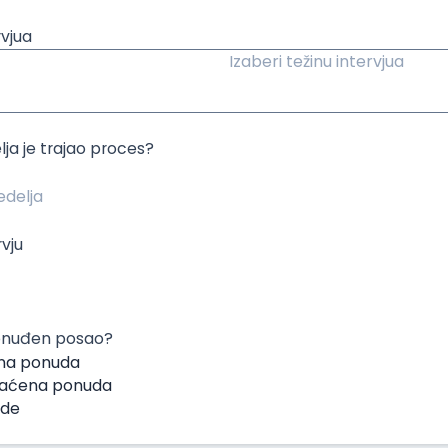
rvjua
Izaberi težinu intervjua
lja je trajao proces?
rvju
 ponuđen posao?
na ponuda
hvaćena ponuda
ude