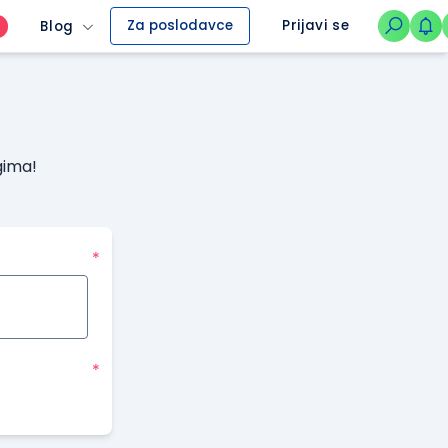
Za poslodavce
Prijavi se
Blog
O
gima!
*
*