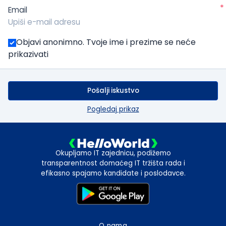
*
Email
Objavi anonimno. Tvoje ime i prezime se neće
prikazivati
Pošalji iskustvo
Pogledaj prikaz
Okupljamo IT zajednicu, podižemo
transparentnost domaćeg IT tržišta rada i
efikasno spajamo kandidate i poslodavce.
O nama