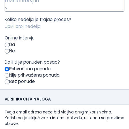
težinu intervjua
Koliko nedelja je trajao proces?
Online intervju
Da
Ne
Da li ti je ponuđen posao?
Prihvaćena ponuda
Nije prihvaćena ponuda
Bez ponude
VERIFIKACIJA NALOGA
Tvoja email adresa neće biti vidljiva drugim korisnicima.
Koristimo je isključivo za internu potvrdu, u skladu sa pravilima
objave.