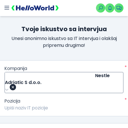
Tvoje iskustvo sa intervjua
Unesi anonimno iskustvo sa IT intervjua i olakšaj
pripremu drugima!
*
Kompanija
Nestle
Adriatic S d.o.o.
*
Pozicija