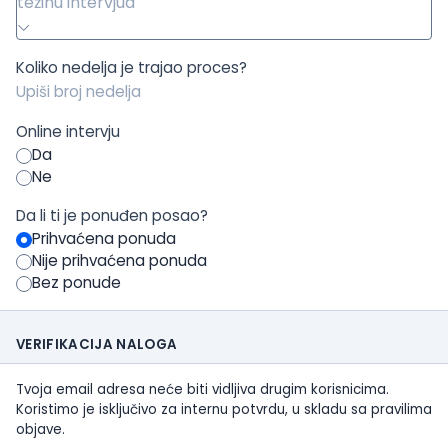
težinu intervjua
Koliko nedelja je trajao proces?
Online intervju
Da
Ne
Da li ti je ponuđen posao?
Prihvaćena ponuda
Nije prihvaćena ponuda
Bez ponude
VERIFIKACIJA NALOGA
Tvoja email adresa neće biti vidljiva drugim korisnicima.
Koristimo je isključivo za internu potvrdu, u skladu sa pravilima
objave.