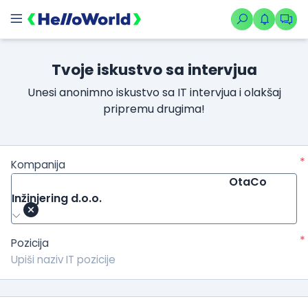
Tvoje iskustvo sa intervjua
Unesi anonimno iskustvo sa IT intervjua i olakšaj
pripremu drugima!
*
Kompanija
OtaCo
Inžinjering d.o.o.
*
Pozicija