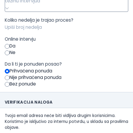
težinu intervjua
Koliko nedelja je trajao proces?
Online intervju
Da
Ne
Da li ti je ponuđen posao?
Prihvaćena ponuda
Nije prihvaćena ponuda
Bez ponude
VERIFIKACIJA NALOGA
Tvoja email adresa neće biti vidljiva drugim korisnicima.
Koristimo je isključivo za internu potvrdu, u skladu sa pravilima
objave.