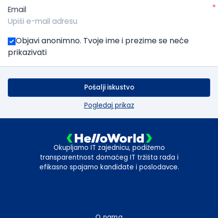
*
Email
Objavi anonimno. Tvoje ime i prezime se neće
prikazivati
Pošalji iskustvo
Pogledaj prikaz
Okupljamo IT zajednicu, podižemo
transparentnost domaćeg IT tržišta rada i
efikasno spajamo kandidate i poslodavce.
O nama