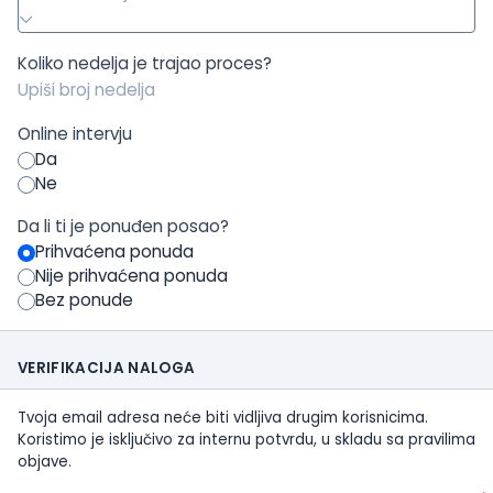
Koliko nedelja je trajao proces?
Online intervju
Da
Ne
Da li ti je ponuđen posao?
Prihvaćena ponuda
Nije prihvaćena ponuda
Bez ponude
VERIFIKACIJA NALOGA
Tvoja email adresa neće biti vidljiva drugim korisnicima.
Koristimo je isključivo za internu potvrdu, u skladu sa pravilima
objave.