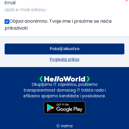
*
Email
Objavi anonimno. Tvoje ime i prezime se neće
prikazivati
Pošalji iskustvo
Pogledaj prikaz
Okupljamo IT zajednicu, podižemo
transparentnost domaćeg IT tržišta rada i
efikasno spajamo kandidate i poslodavce.
O nama