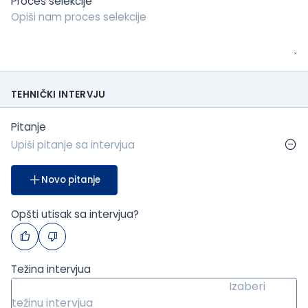
Proces selekcije
TEHNIČKI INTERVJU
Pitanje
Novo pitanje
Opšti utisak sa intervjua?
Težina intervjua
Izaberi
težinu intervjua