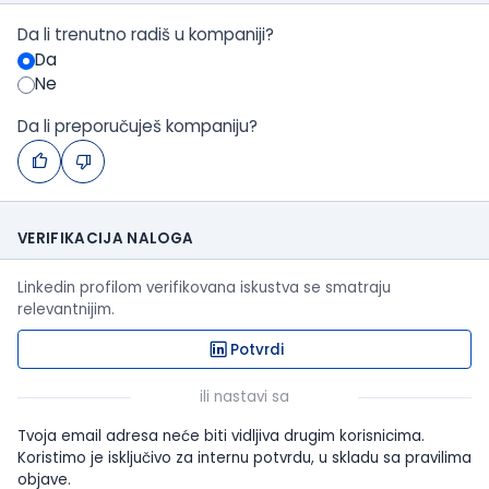
Da li trenutno radiš u kompaniji?
Da
Ne
Da li preporučuješ kompaniju?
VERIFIKACIJA NALOGA
Linkedin profilom verifikovana iskustva se smatraju
relevantnijim.
Potvrdi
ili nastavi sa
Tvoja email adresa neće biti vidljiva drugim korisnicima.
Koristimo je isključivo za internu potvrdu, u skladu sa pravilima
objave.