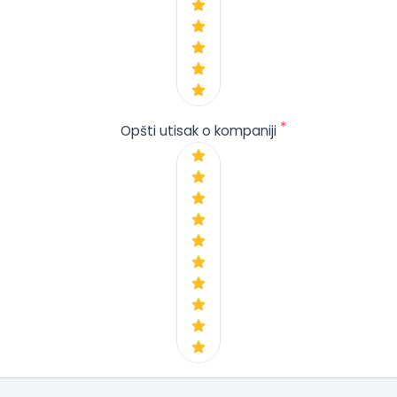
*
Opšti utisak o kompaniji