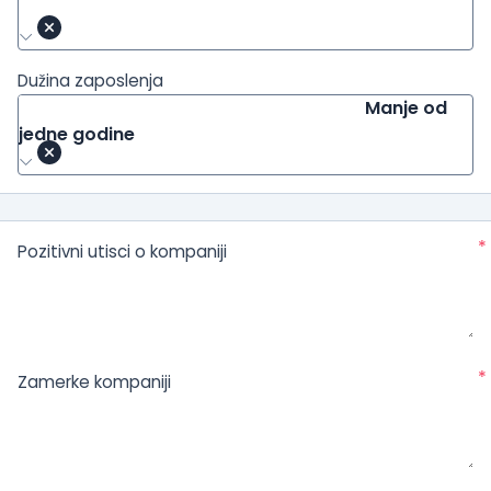
Dužina zaposlenja
Manje od
jedne godine
*
Pozitivni utisci o kompaniji
*
Zamerke kompaniji