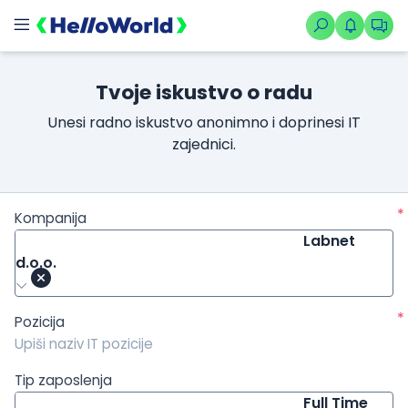
/kompanije/iskustvo/1006?isource=HelloWorld.rs&icampaign=
Tvoje iskustvo o radu
Unesi radno iskustvo anonimno i doprinesi IT
zajednici.
*
Kompanija
Labnet
d.o.o.
*
Pozicija
Tip zaposlenja
Full Time