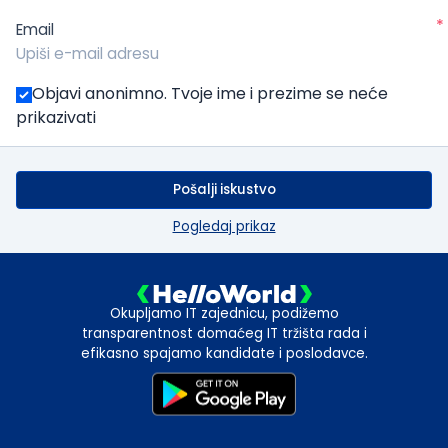
*
Email
Objavi anonimno. Tvoje ime i prezime se neće
prikazivati
Pošalji iskustvo
Pogledaj prikaz
Okupljamo IT zajednicu, podižemo
transparentnost domaćeg IT tržišta rada i
efikasno spajamo kandidate i poslodavce.