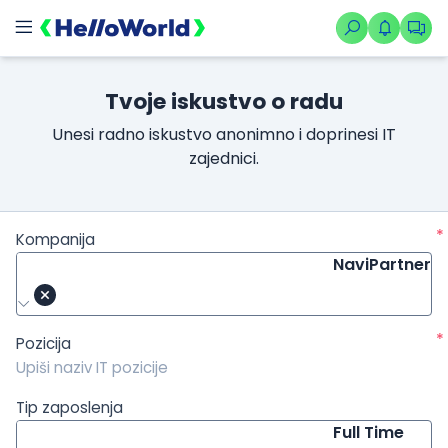
/kompanije/iskustvo/1064?isource=HelloWorld.rs&icampaign=n
Tvoje iskustvo o radu
Unesi radno iskustvo anonimno i doprinesi IT
zajednici.
*
Kompanija
NaviPartner
*
Pozicija
Tip zaposlenja
Full Time