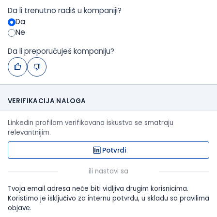
Da li trenutno radiš u kompaniji?
Da
Ne
Da li preporučuješ kompaniju?
VERIFIKACIJA NALOGA
Linkedin profilom verifikovana iskustva se smatraju
relevantnijim.
Potvrdi
ili nastavi sa
Tvoja email adresa neće biti vidljiva drugim korisnicima.
Koristimo je isključivo za internu potvrdu, u skladu sa pravilima
objave.