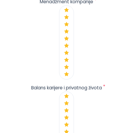
*
Menadžment kompanije
*
Balans karijere i privatnog života