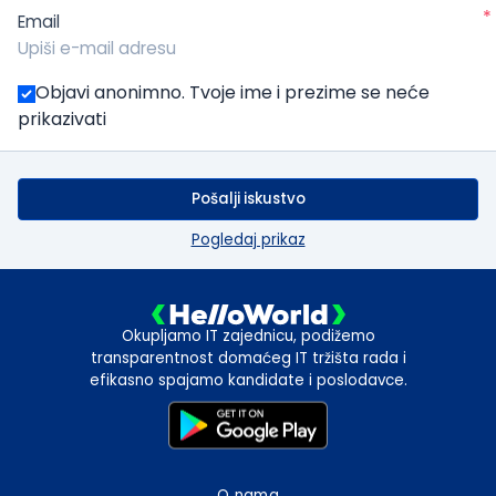
*
Email
Objavi anonimno. Tvoje ime i prezime se neće
prikazivati
Pošalji iskustvo
Pogledaj prikaz
Okupljamo IT zajednicu, podižemo
transparentnost domaćeg IT tržišta rada i
efikasno spajamo kandidate i poslodavce.
O nama