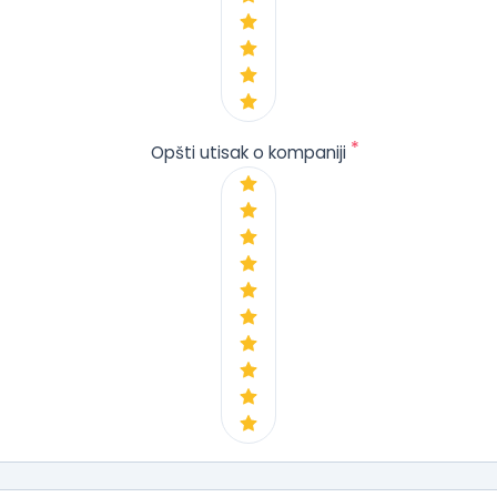
*
Opšti utisak o kompaniji