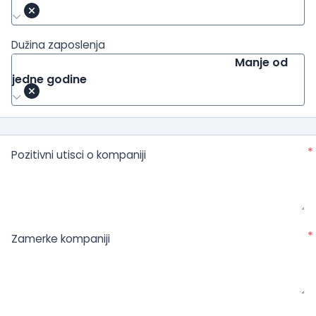
Dužina zaposlenja
Manje od
jedne godine
*
Pozitivni utisci o kompaniji
*
Zamerke kompaniji