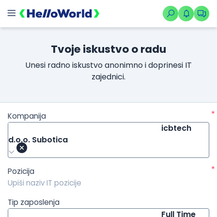
/kompanije/iskustvo/1171?isource=HelloWorld.rs&icampaign=n
Tvoje iskustvo o radu
Unesi radno iskustvo anonimno i doprinesi IT
zajednici.
*
Kompanija
icbtech
d.o.o. Subotica
*
Pozicija
Tip zaposlenja
Full Time