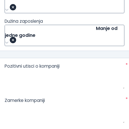
Dužina zaposlenja
Manje od
jedne godine
*
Pozitivni utisci o kompaniji
*
Zamerke kompaniji