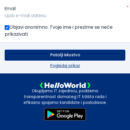
*
Email
Objavi anonimno. Tvoje ime i prezime se neće
prikazivati
Pošalji iskustvo
Pogledaj prikaz
Okupljamo IT zajednicu, podižemo
transparentnost domaćeg IT tržišta rada i
efikasno spajamo kandidate i poslodavce.