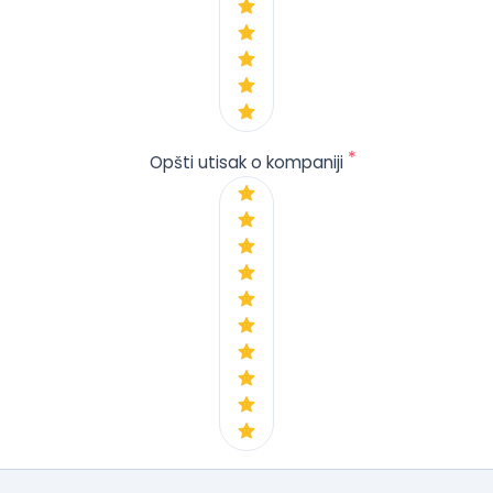
*
Opšti utisak o kompaniji