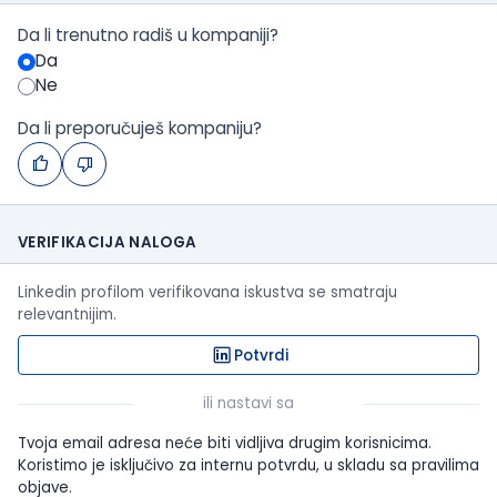
Da li trenutno radiš u kompaniji?
Da
Ne
Da li preporučuješ kompaniju?
VERIFIKACIJA NALOGA
Linkedin profilom verifikovana iskustva se smatraju
relevantnijim.
Potvrdi
ili nastavi sa
Tvoja email adresa neće biti vidljiva drugim korisnicima.
Koristimo je isključivo za internu potvrdu, u skladu sa pravilima
objave.