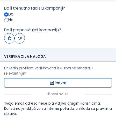
Da li trenutno radiš u kompaniji?
Da
Ne
Da li preporučuješ kompaniju?
VERIFIKACIJA NALOGA
Linkedin profilom verifikovana iskustva se smatraju
relevantnijim.
Potvrdi
ili nastavi sa
Tvoja email adresa neće biti vidljiva drugim korisnicima.
Koristimo je isključivo za internu potvrdu, u skladu sa pravilima
objave.