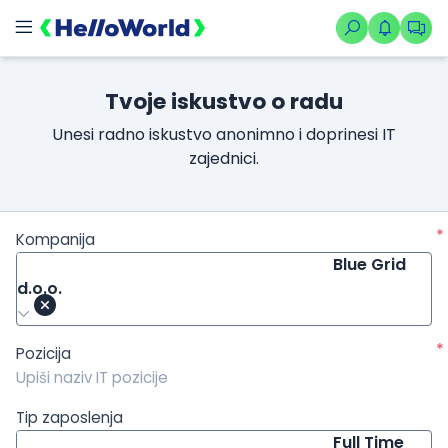
/kompanije/iskustvo/1234?isource=HelloWorld.rs&icampaign=n
Tvoje iskustvo o radu
Unesi radno iskustvo anonimno i doprinesi IT
zajednici.
*
Kompanija
Blue Grid
d.o.o.
*
Pozicija
Tip zaposlenja
Full Time