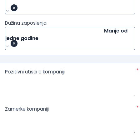
Dužina zaposlenja
Manje od
jedne godine
*
Pozitivni utisci o kompaniji
*
Zamerke kompaniji