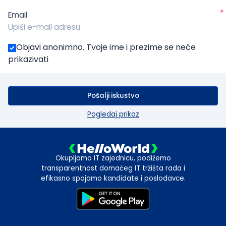
*
Email
Objavi anonimno. Tvoje ime i prezime se neće
prikazivati
Pošalji iskustvo
Pogledaj prikaz
Okupljamo IT zajednicu, podižemo
transparentnost domaćeg IT tržišta rada i
efikasno spajamo kandidate i poslodavce.