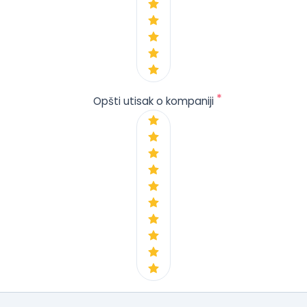
*
Opšti utisak o kompaniji