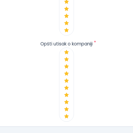
*
Opšti utisak o kompaniji