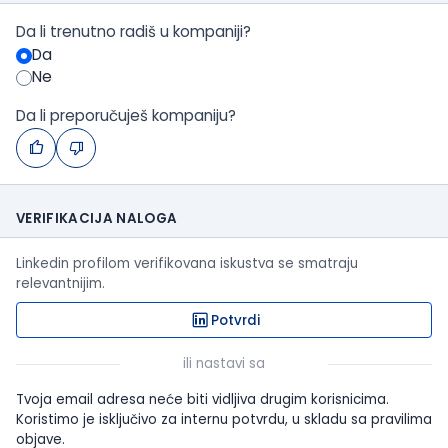
Da li trenutno radiš u kompaniji?
Da
Ne
Da li preporučuješ kompaniju?
VERIFIKACIJA NALOGA
Linkedin profilom verifikovana iskustva se smatraju
relevantnijim.
Potvrdi
ili nastavi sa
Tvoja email adresa neće biti vidljiva drugim korisnicima.
Koristimo je isključivo za internu potvrdu, u skladu sa pravilima
objave.