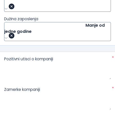
Dužina zaposlenja
Manje od
jedne godine
*
Pozitivni utisci o kompaniji
*
Zamerke kompaniji