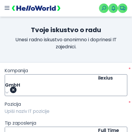
/kompanije/iskustvo/1253?isource=HelloWorld.rs&icampaign=
Tvoje iskustvo o radu
Unesi radno iskustvo anonimno i doprinesi IT
zajednici.
*
Kompanija
ilexius
GmbH
*
Pozicija
Tip zaposlenja
Full Time