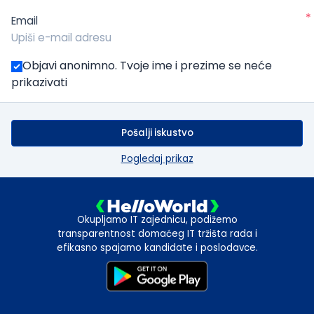
*
Email
Objavi anonimno. Tvoje ime i prezime se neće
prikazivati
Pošalji iskustvo
Pogledaj prikaz
Okupljamo IT zajednicu, podižemo
transparentnost domaćeg IT tržišta rada i
efikasno spajamo kandidate i poslodavce.