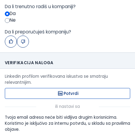
Da li trenutno radiš u kompaniji?
Da
Ne
Da li preporučuješ kompaniju?
VERIFIKACIJA NALOGA
Linkedin profilom verifikovana iskustva se smatraju
relevantnijim.
Potvrdi
ili nastavi sa
Tvoja email adresa neće biti vidljiva drugim korisnicima.
Koristimo je isključivo za internu potvrdu, u skladu sa pravilima
objave.