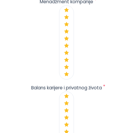
*
Menadžment kompanije
*
Balans karijere i privatnog života