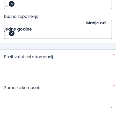
Dužina zaposlenja
Manje od
jedne godine
*
Pozitivni utisci o kompaniji
*
Zamerke kompaniji