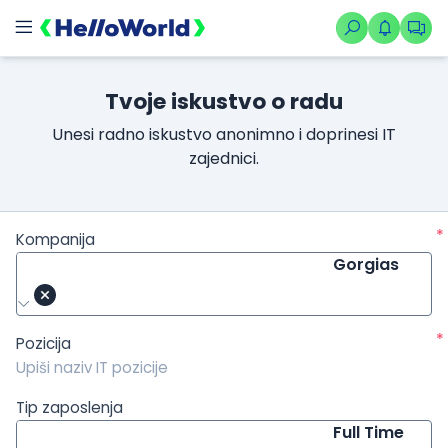
/kompanije/iskustvo/1468?isource=HelloWorld.rs&icampaign=n
Tvoje iskustvo o radu
Unesi radno iskustvo anonimno i doprinesi IT
zajednici.
*
Kompanija
Gorgias
*
Pozicija
Tip zaposlenja
Full Time