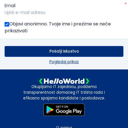
*
Email
Objavi anonimno. Tvoje ime i prezime se neće
prikazivati
Pošalji iskustvo
Pogledaj prikaz
Okupljamo IT zajednicu, podižemo
transparentnost domaćeg IT tržišta rada i
efikasno spajamo kandidate i poslodavce.
O nama