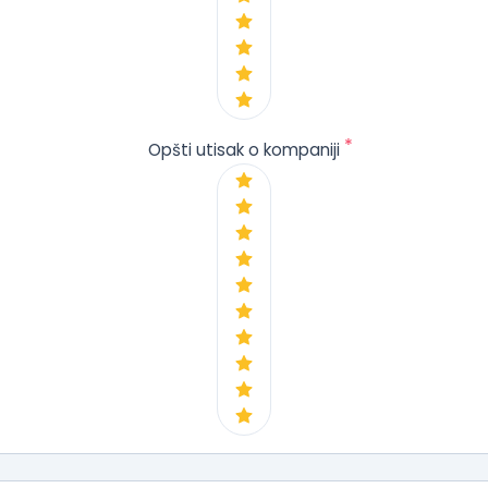
*
Opšti utisak o kompaniji