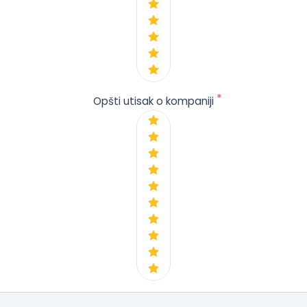
*
Opšti utisak o kompaniji