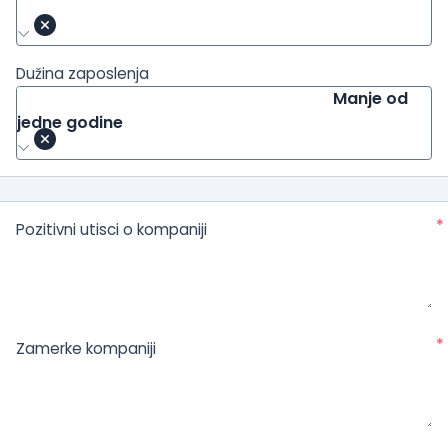
Dužina zaposlenja
Manje od
jedne godine
*
Pozitivni utisci o kompaniji
*
Zamerke kompaniji