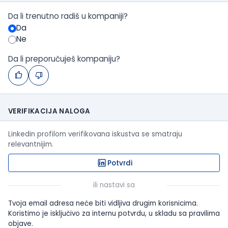
Da li trenutno radiš u kompaniji?
Da
Ne
Da li preporučuješ kompaniju?
VERIFIKACIJA NALOGA
Linkedin profilom verifikovana iskustva se smatraju
relevantnijim.
Potvrdi
ili nastavi sa
Tvoja email adresa neće biti vidljiva drugim korisnicima.
Koristimo je isključivo za internu potvrdu, u skladu sa pravilima
objave.