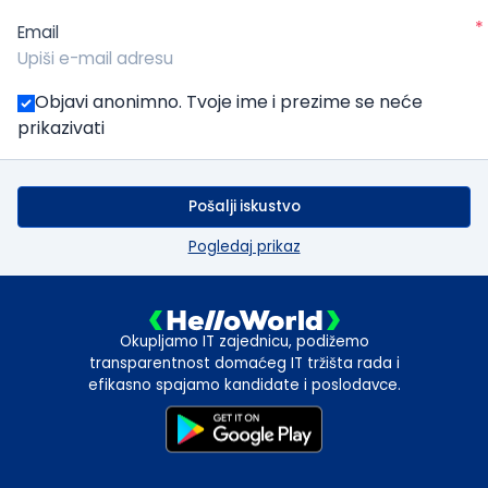
*
Email
Objavi anonimno. Tvoje ime i prezime se neće
prikazivati
Pošalji iskustvo
Pogledaj prikaz
Okupljamo IT zajednicu, podižemo
transparentnost domaćeg IT tržišta rada i
efikasno spajamo kandidate i poslodavce.