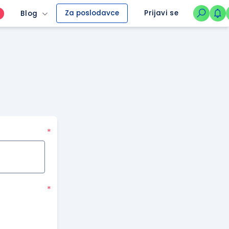
Za poslodavce
Prijavi se
Blog
O
*
*