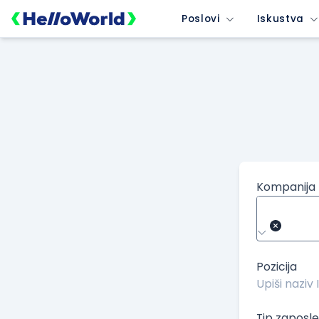
/kompanije/iskustvo/1506?isource=HelloWorld.rs&icampaign=
Poslovi
Iskustva
Kompanija
Pozicija
Tip zaposle