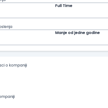
Full Time
oslenja
Manje od jedne godine
isci o kompaniji
mpaniji