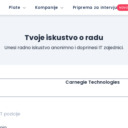
unrated-company&imedium=site&icontent=button
Plate
Kompanije
Priprema za intervju
NOV
Tvoje iskustvo o radu
Unesi radno iskustvo anonimno i doprinesi IT zajednici.
Carnegie Technologies
nja