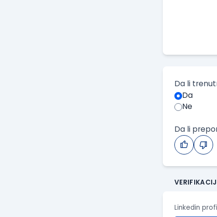
Da li trenu
Da
Ne
Da li prep
VERIFIKACI
Linkedin prof