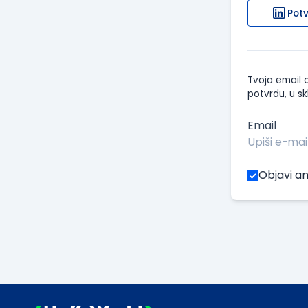
Potv
Tvoja email a
potvrdu, u sk
Email
Objavi an