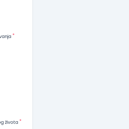
*
vanja
*
og života