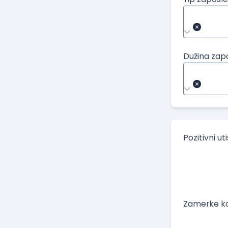
Dužina zap
Pozitivni ut
Zamerke ko