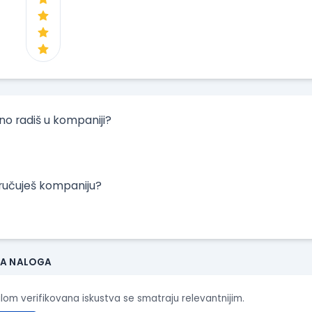
tno radiš u kompaniji?
oručuješ kompaniju?
JA NALOGA
ilom verifikovana iskustva se smatraju relevantnijim.