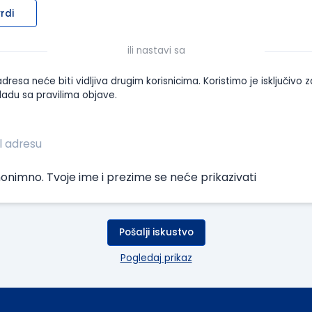
rdi
ili nastavi sa
dresa neće biti vidljiva drugim korisnicima. Koristimo je isključivo z
ladu sa pravilima objave.
onimno. Tvoje ime i prezime se neće prikazivati
Pošalji iskustvo
Pogledaj prikaz