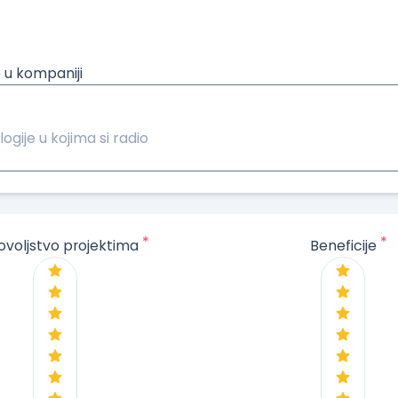
 u kompaniji
logije u kojima si radio
*
*
ovoljstvo projektima
Beneficije