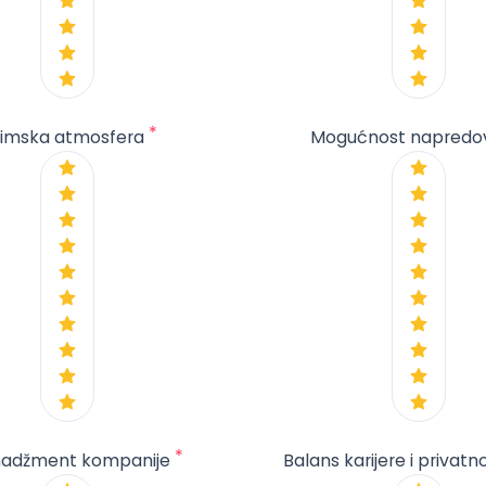
*
imska atmosfera
Mogućnost napredo
*
adžment kompanije
Balans karijere i privatn