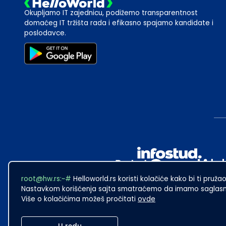
Okupljamo IT zajednicu, podižemo transparentnost
domaćeg IT tržišta rada i efikasno spajamo kandidate i
poslodavce.
root@hw.rs:~#
Helloworld.rs koristi kolačiće kako bi ti pružao
Nastavkom korišćenja sajta smatraćemo da imamo saglasno
Više o kolačićima možeš pročitati
ovde
2024
·
Made with
in Subotica.