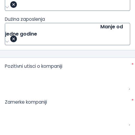
Dužina zaposlenja
Manje od
jedne godine
*
Pozitivni utisci o kompaniji
*
Zamerke kompaniji