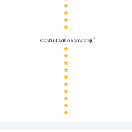
*
Opšti utisak o kompaniji