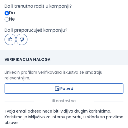
Da li trenutno radiš u kompaniji?
Da
Ne
Da li preporučuješ kompaniju?
VERIFIKACIJA NALOGA
Linkedin profilom verifikovana iskustva se smatraju
relevantnijim.
Potvrdi
ili nastavi sa
Tvoja email adresa neće biti vidljiva drugim korisnicima.
Koristimo je isključivo za internu potvrdu, u skladu sa pravilima
objave.