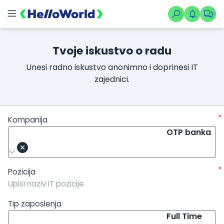
/kompanije/iskustvo/1627?isource=HelloWorld.rs&icampaign=n
Tvoje iskustvo o radu
Unesi radno iskustvo anonimno i doprinesi IT
zajednici.
*
Kompanija
OTP banka
*
Pozicija
Tip zaposlenja
Full Time