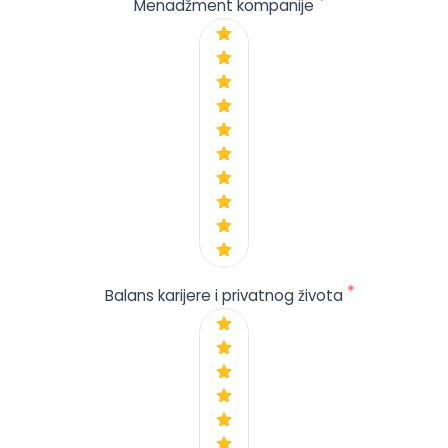
*
Menadžment kompanije
*
Balans karijere i privatnog života