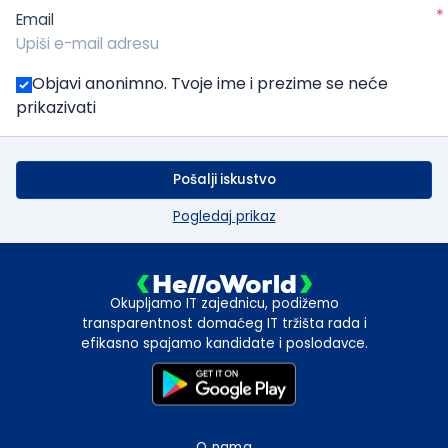
*
Email
Objavi anonimno. Tvoje ime i prezime se neće
prikazivati
Pošalji iskustvo
Pogledaj prikaz
Okupljamo IT zajednicu, podižemo
transparentnost domaćeg IT tržišta rada i
efikasno spajamo kandidate i poslodavce.
O nama