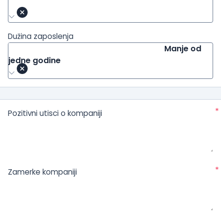
Dužina zaposlenja
Manje od
jedne godine
*
Pozitivni utisci o kompaniji
*
Zamerke kompaniji