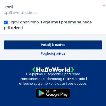
*
Email
Objavi anonimno. Tvoje ime i prezime se neće
prikazivati
Pošalji iskustvo
Pogledaj prikaz
Okupljamo IT zajednicu, podižemo
transparentnost domaćeg IT tržišta rada i
efikasno spajamo kandidate i poslodavce.