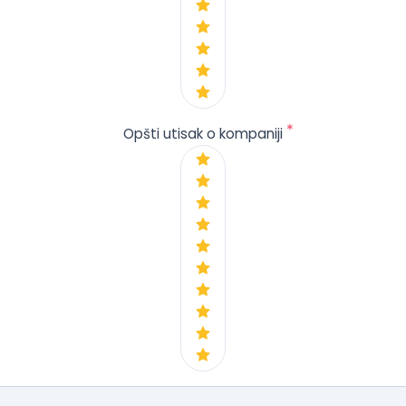
*
Opšti utisak o kompaniji