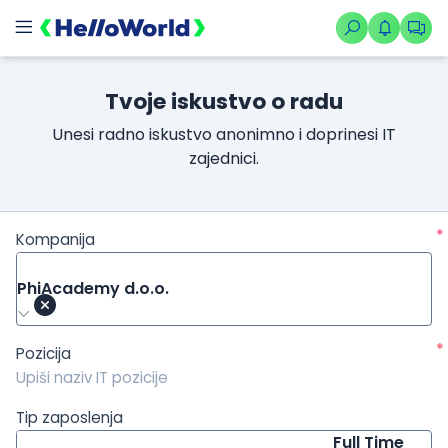
/kompanije/iskustvo/1692?isource=HelloWorld.rs&icampaign=n
Tvoje iskustvo o radu
Unesi radno iskustvo anonimno i doprinesi IT
zajednici.
*
Kompanija
PhiAcademy d.o.o.
*
Pozicija
Tip zaposlenja
Full Time