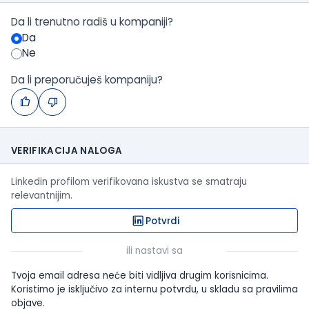
Da li trenutno radiš u kompaniji?
Da
Ne
Da li preporučuješ kompaniju?
VERIFIKACIJA NALOGA
Linkedin profilom verifikovana iskustva se smatraju
relevantnijim.
Potvrdi
ili nastavi sa
Tvoja email adresa neće biti vidljiva drugim korisnicima.
Koristimo je isključivo za internu potvrdu, u skladu sa pravilima
objave.