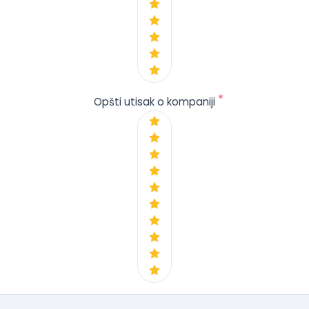
*
Opšti utisak o kompaniji