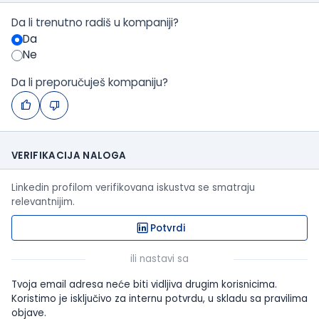
Da li trenutno radiš u kompaniji?
Da
Ne
Da li preporučuješ kompaniju?
VERIFIKACIJA NALOGA
Linkedin profilom verifikovana iskustva se smatraju
relevantnijim.
Potvrdi
ili nastavi sa
Tvoja email adresa neće biti vidljiva drugim korisnicima.
Koristimo je isključivo za internu potvrdu, u skladu sa pravilima
objave.