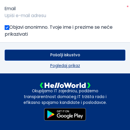
*
Email
Objavi anonimno. Tvoje ime i prezime se neće
prikazivati
Pošalji iskustvo
Pogledaj prikaz
Okupljamo IT zajednicu, podižemo
transparentnost domaćeg IT tržišta rada i
efikasno spajamo kandidate i poslodavce.