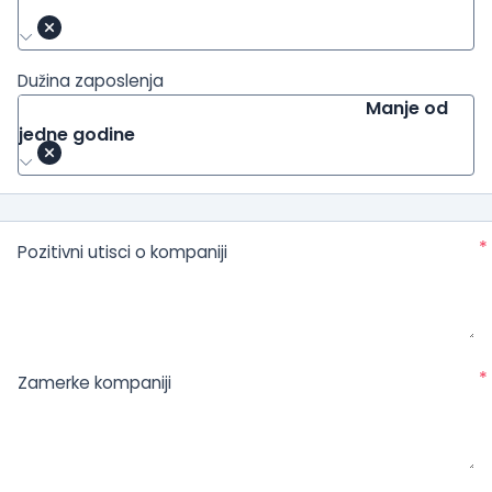
Dužina zaposlenja
Manje od
jedne godine
*
Pozitivni utisci o kompaniji
*
Zamerke kompaniji