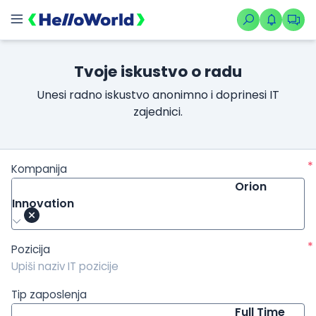
/kompanije/iskustvo/1731?isource=HelloWorld.rs&icampaign=n
Tvoje iskustvo o radu
Unesi radno iskustvo anonimno i doprinesi IT
zajednici.
*
Kompanija
Orion
Innovation
*
Pozicija
Tip zaposlenja
Full Time