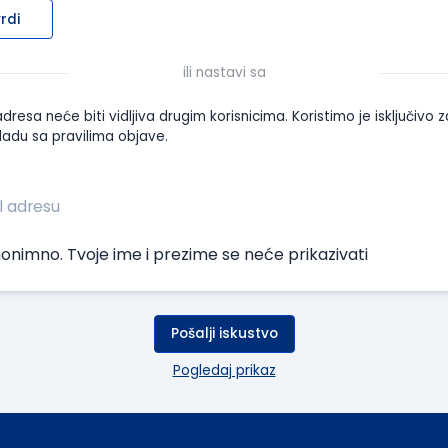
rdi
ili nastavi sa
dresa neće biti vidljiva drugim korisnicima. Koristimo je isključivo z
ladu sa pravilima objave.
onimno. Tvoje ime i prezime se neće prikazivati
Pošalji iskustvo
Pogledaj prikaz