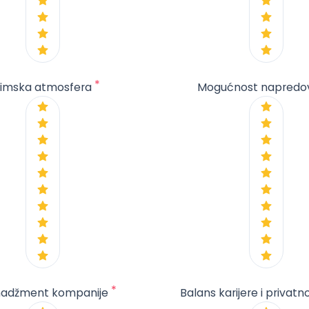
*
imska atmosfera
Mogućnost napredo
*
adžment kompanije
Balans karijere i privatn