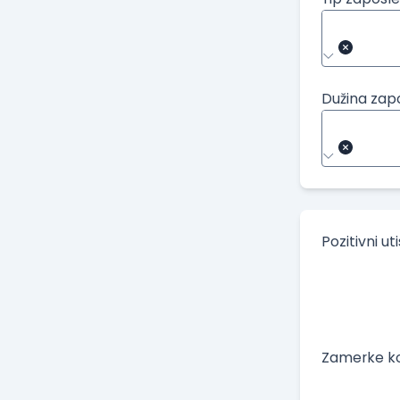
Dužina zap
Pozitivni ut
Zamerke ko