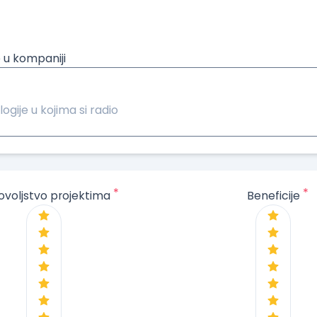
 u kompaniji
logije u kojima si radio
*
*
ovoljstvo projektima
Beneficije