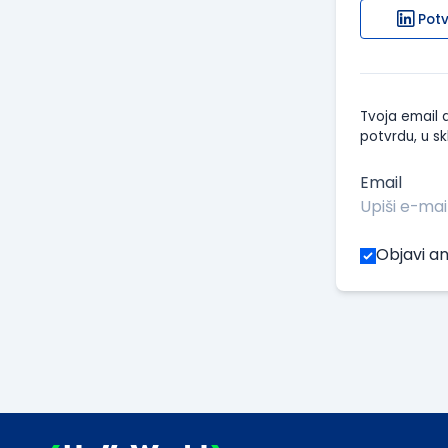
Potv
Tvoja email a
potvrdu, u sk
Email
Objavi an