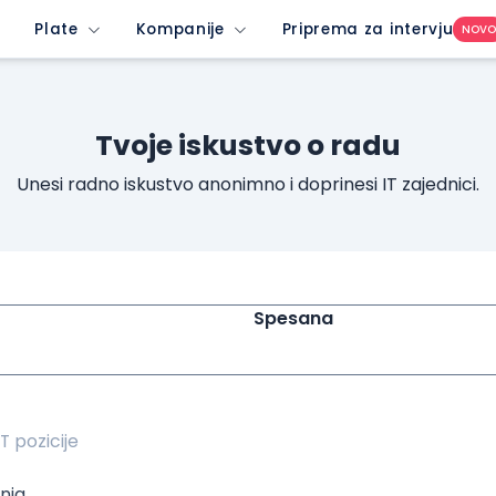
ew-profile-dropdown-button&imedium=site&icontent=button
Plate
Kompanije
Priprema za intervju
NOV
Tvoje iskustvo o radu
Unesi radno iskustvo anonimno i doprinesi IT zajednici.
Spesana
nja