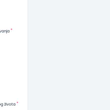
*
vanja
*
og života