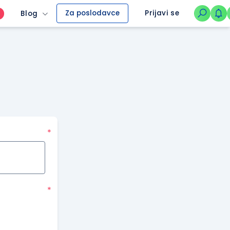
Za poslodavce
Prijavi se
Blog
O
*
*