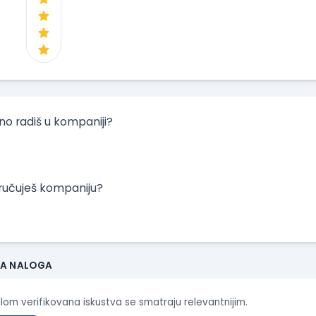
tno radiš u kompaniji?
oručuješ kompaniju?
JA NALOGA
ilom verifikovana iskustva se smatraju relevantnijim.