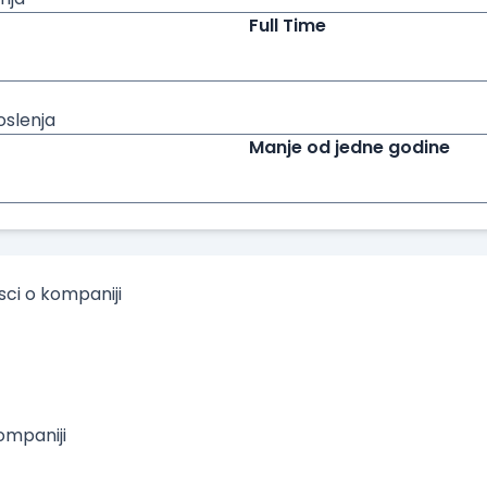
Full Time
oslenja
Manje od jedne godine
isci o kompaniji
mpaniji