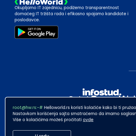
Okupljamo IT zajednicu, podižemo transparentnost
domaćeg IT tržišta rada i efikasno spajamo kandidate i
poslodavce.
root@hw.rs:~#
Helloworld.rs koristi kolačiće kako bi ti pružao
Nastavkom korišćenja sajta smatraćemo da imamo saglasno
Više o kolačićima možeš pročitati
ovde
2024
·
Made with
in Subotica.