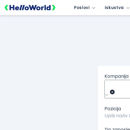
/kompanije/iskustvo/1769?isource=HelloWorld.rs&icampaign=n
Poslovi
Iskustva
Kompanija
Pozicija
Tip zaposle