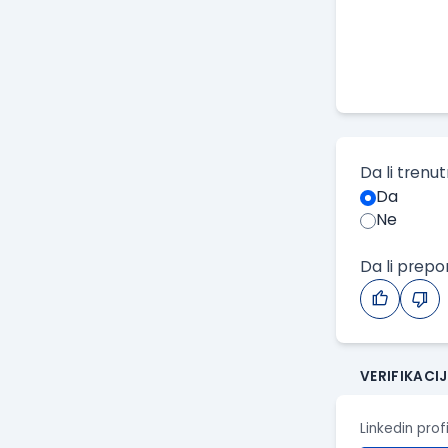
Da li trenu
Da
Ne
Da li prep
VERIFIKACI
Linkedin prof