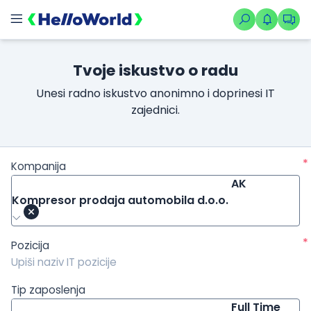
/kompanije/iskustvo/1772?isource=HelloWorld.rs&icampaign=n
Tvoje iskustvo o radu
Unesi radno iskustvo anonimno i doprinesi IT
zajednici.
*
Kompanija
AK
Kompresor prodaja automobila d.o.o.
*
Pozicija
Tip zaposlenja
Full Time