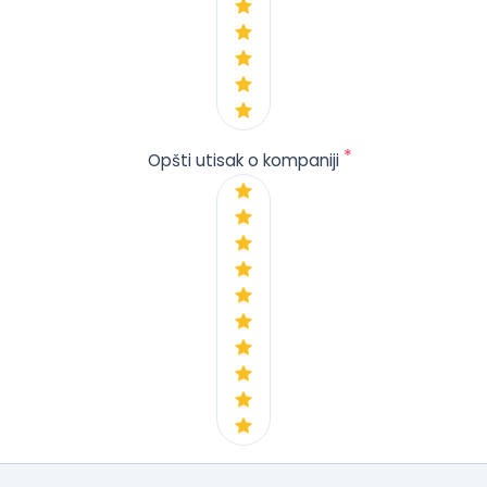
*
Opšti utisak o kompaniji