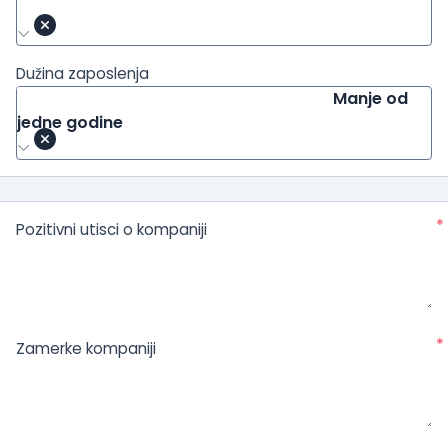
Dužina zaposlenja
Manje od
jedne godine
*
Pozitivni utisci o kompaniji
*
Zamerke kompaniji