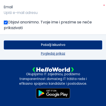
*
Email
Objavi anonimno. Tvoje ime i prezime se neće
prikazivati
Pošalji iskustvo
Pogledaj prikaz
Okupljamo IT zajednicu, podižemo
transparentnost domaćeg IT tržišta rada i
efikasno spajamo kandidate i poslodavce.