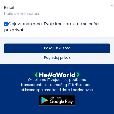
*
Email
Objavi anonimno. Tvoje ime i prezime se neće
prikazivati
Pošalji iskustvo
Pogledaj prikaz
Okupljamo IT zajednicu, podižemo
transparentnost domaćeg IT tržišta rada i
efikasno spajamo kandidate i poslodavce.