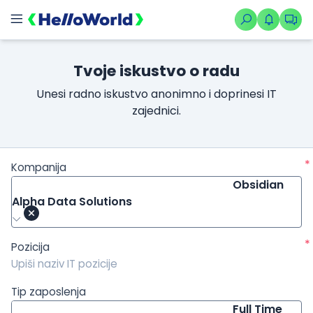
/kompanije/iskustvo/1856?isource=HelloWorld.rs&icampaign=
Tvoje iskustvo o radu
Unesi radno iskustvo anonimno i doprinesi IT
zajednici.
*
Kompanija
Obsidian
Alpha Data Solutions
*
Pozicija
Tip zaposlenja
Full Time