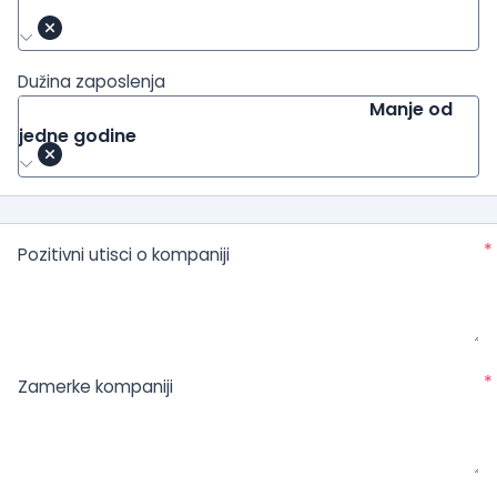
Dužina zaposlenja
Manje od
jedne godine
*
Pozitivni utisci o kompaniji
*
Zamerke kompaniji