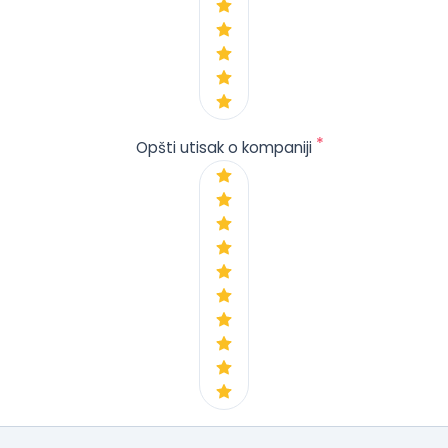
*
Opšti utisak o kompaniji