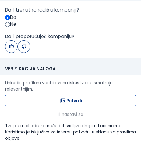
Da li trenutno radiš u kompaniji?
Da
Ne
Da li preporučuješ kompaniju?
VERIFIKACIJA NALOGA
Linkedin profilom verifikovana iskustva se smatraju
relevantnijim.
Potvrdi
ili nastavi sa
Tvoja email adresa neće biti vidljiva drugim korisnicima.
Koristimo je isključivo za internu potvrdu, u skladu sa pravilima
objave.