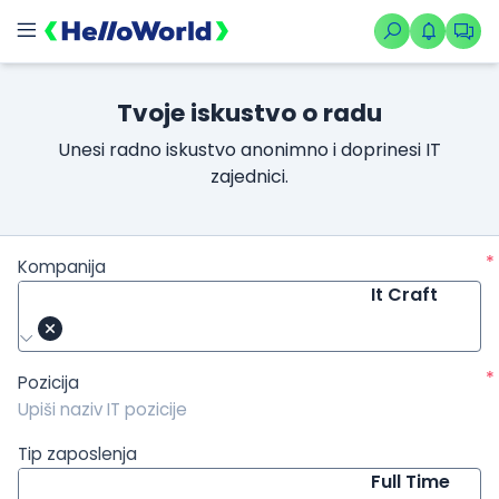
/kompanije/iskustvo/1918?isource=HelloWorld.rs&icampaign=
Tvoje iskustvo o radu
Unesi radno iskustvo anonimno i doprinesi IT
zajednici.
*
Kompanija
It Craft
*
Pozicija
Tip zaposlenja
Full Time