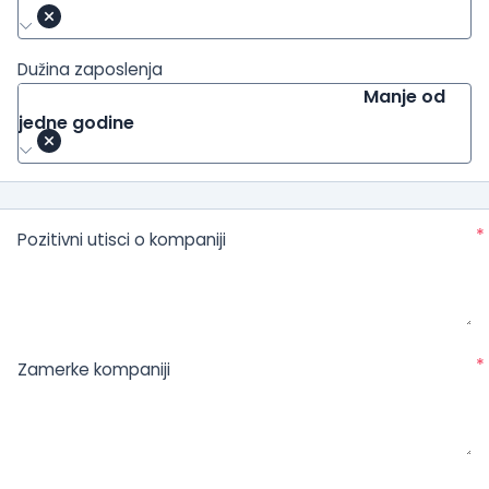
Dužina zaposlenja
Manje od
jedne godine
*
Pozitivni utisci o kompaniji
*
Zamerke kompaniji