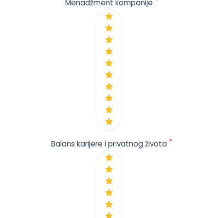
*
Menadžment kompanije
*
Balans karijere i privatnog života