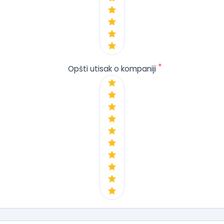
*
Opšti utisak o kompaniji