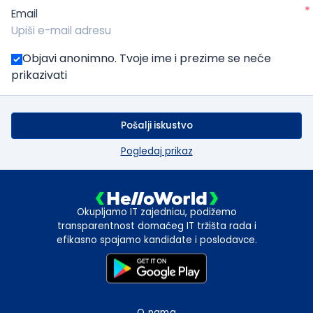
*
Email
Objavi anonimno. Tvoje ime i prezime se neće
prikazivati
Pošalji iskustvo
Pogledaj prikaz
Okupljamo IT zajednicu, podižemo
transparentnost domaćeg IT tržišta rada i
efikasno spajamo kandidate i poslodavce.
O nama