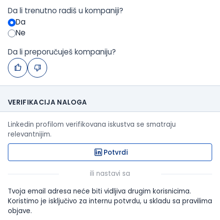
Da li trenutno radiš u kompaniji?
Da
Ne
Da li preporučuješ kompaniju?
VERIFIKACIJA NALOGA
Linkedin profilom verifikovana iskustva se smatraju
relevantnijim.
Potvrdi
ili nastavi sa
Tvoja email adresa neće biti vidljiva drugim korisnicima.
Koristimo je isključivo za internu potvrdu, u skladu sa pravilima
objave.